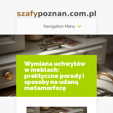
Navigation Menu
Wymiana uchwytów
w meblach:
praktyczne porady i
sposoby na udaną
metamorfozę