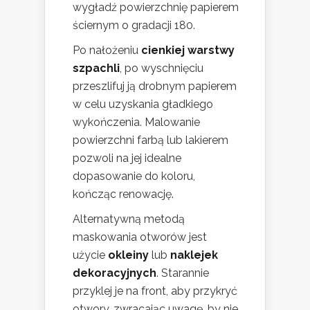
wygładź powierzchnię papierem
ściernym o gradacji 180.
Po nałożeniu
cienkiej warstwy
szpachli
, po wyschnięciu
przeszlifuj ją drobnym papierem
w celu uzyskania gładkiego
wykończenia. Malowanie
powierzchni farbą lub lakierem
pozwoli na jej idealne
dopasowanie do koloru,
kończąc renowację.
Alternatywną metodą
maskowania otworów jest
użycie
okleiny
lub
naklejek
dekoracyjnych
. Starannie
przyklej je na front, aby przykryć
otwory, zwracając uwagę, by nie