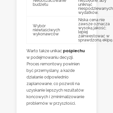
Niedoszacowanie
niezbędne, aby
budżetu
uniknąć
niespodziewanych
wydatków.
Niska cena nie
zawsze oznacza
Wybór
wysoką jakość;
niewłaściwych
lepiej
wykonawców
zainwestować w
sprawdzoną ekipę.
Warto także unikać
pośpiechu
w podejmowaniu decyzji.
Proces remontowy powinien
być przemyślany, a każde
działanie odpowiednio
zaplanowane, co pozwoli na
uzyskanie lepszych rezultatów
końcowych i zminimalizowanie
problemów w przyszłości.