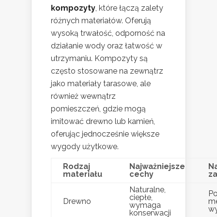
kompozyty
, które łączą zalety
różnych materiałów. Oferują
wysoką trwałość, odporność na
działanie wody oraz łatwość w
utrzymaniu. Kompozyty są
często stosowane na zewnątrz
jako materiały tarasowe, ale
również wewnątrz
pomieszczeń, gdzie mogą
imitować drewno lub kamień,
oferując jednocześnie większe
wygody użytkowe.
Rodzaj
Najważniejsze
N
materiału
cechy
z
Naturalne,
Po
ciepłe,
Drewno
me
wymaga
wy
konserwacji