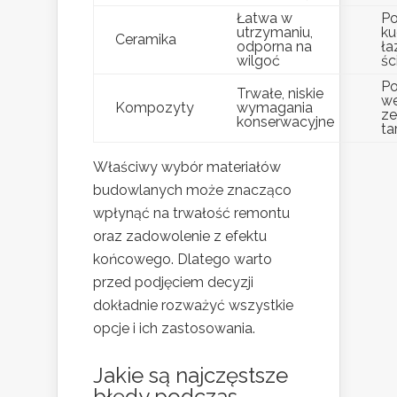
Łatwa w
Po
utrzymaniu,
ku
Ceramika
odporna na
ła
wilgoć
śc
Po
Trwałe, niskie
we
Kompozyty
wymagania
ze
konserwacyjne
ta
Właściwy wybór materiałów
budowlanych może znacząco
wpłynąć na trwałość remontu
oraz zadowolenie z efektu
końcowego. Dlatego warto
przed podjęciem decyzji
dokładnie rozważyć wszystkie
opcje i ich zastosowania.
Jakie są najczęstsze
błędy podczas