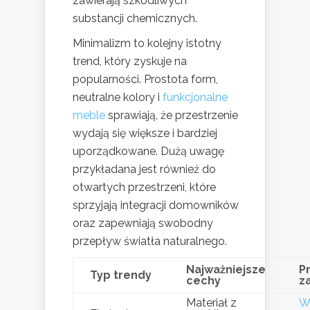
zawierają szkodliwych
substancji chemicznych.
Minimalizm to kolejny istotny
trend, który zyskuje na
popularności. Prostota form,
neutralne kolory i
funkcjonalne
meble
sprawiają, że przestrzenie
wydają się większe i bardziej
uporządkowane. Dużą uwagę
przykładana jest również do
otwartych przestrzeni, które
sprzyjają integracji domowników
oraz zapewniają swobodny
przepływ światła naturalnego.
Najważniejsze
P
Typ trendy
cechy
z
Materiał z
W