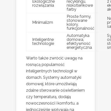
Ekologiczne
recyklingu,
z
rozwiązania
niskotlenkowe
e
farby
a
Proste formy,
N
stonowane
Minimalizm
p
kolory,
s
funkcjonalność
Automatyka
S
Inteligentne
domowa,
o
technologie
efektywność
s
energetyczna
s
Warto także zwrócić uwagę na
rosnącą popularność
inteligentnych technologii w
domach. Systemy automatyki
domowej, które umożliwiają
zdalne sterowanie oświetleniem
czy temperaturą, dodają
nowoczesności i komfortu, a
jednocześnie wpływają na