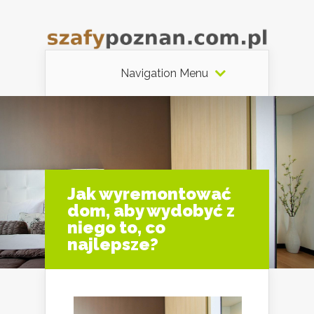
Navigation Menu
Jak wyremontować
dom, aby wydobyć z
niego to, co
najlepsze?