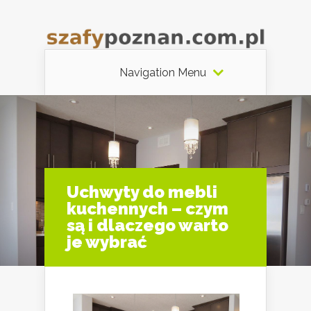
Navigation Menu
Uchwyty do mebli
kuchennych – czym
są i dlaczego warto
je wybrać