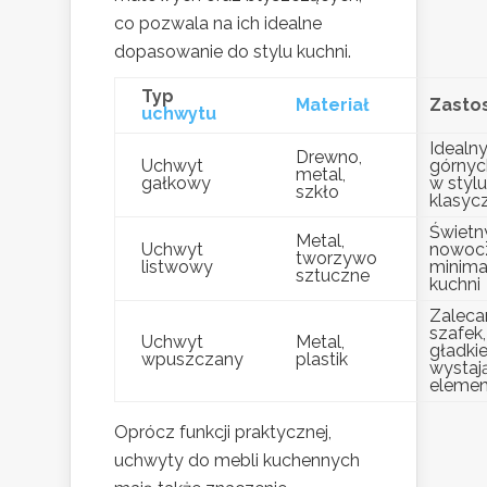
co pozwala na ich idealne
dopasowanie do stylu kuchni.
Typ
Materiał
Zasto
uchwytu
Idealn
Drewno,
Uchwyt
górnyc
metal,
gałkowy
w stylu
szkło
klasy
Świetn
Metal,
Uchwyt
nowoc
tworzywo
listwowy
minima
sztuczne
kuchni
Zaleca
szafek,
Uchwyt
Metal,
gładkie
wpuszczany
plastik
wystaj
eleme
Oprócz funkcji praktycznej,
uchwyty do mebli kuchennych