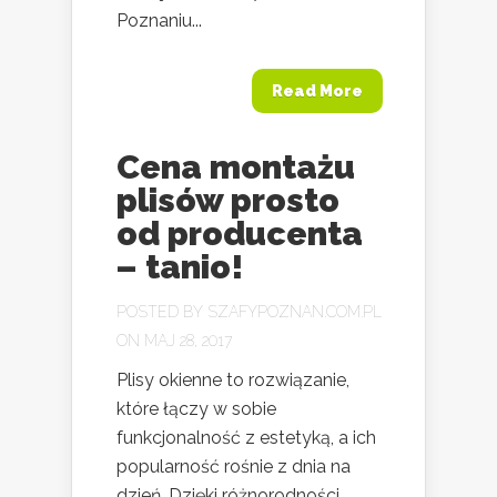
Poznaniu...
Read More
Cena montażu
plisów prosto
od producenta
– tanio!
POSTED BY
SZAFYPOZNAN.COM.PL
ON MAJ 28, 2017
Plisy okienne to rozwiązanie,
które łączy w sobie
funkcjonalność z estetyką, a ich
popularność rośnie z dnia na
dzień. Dzięki różnorodności