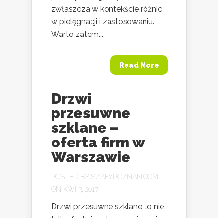
zwłaszcza w kontekście różnic
w pielęgnacji i zastosowaniu.
Warto zatem...
Read More
Drzwi
przesuwne
szklane –
oferta firm w
Warszawie
POSTED BY
SZAFYPOZNAN.COM.PL
ON KWI 3, 2017
Drzwi przesuwne szklane to nie