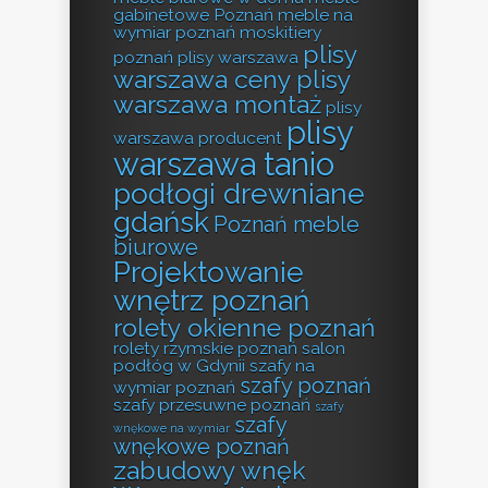
gabinetowe Poznań
meble na
wymiar poznań
moskitiery
plisy
poznań
plisy warszawa
warszawa ceny
plisy
warszawa montaż
plisy
plisy
warszawa producent
warszawa tanio
podłogi drewniane
gdańsk
Poznań meble
biurowe
Projektowanie
wnętrz poznań
rolety okienne poznań
rolety rzymskie poznań
salon
podłóg w Gdynii
szafy na
szafy poznań
wymiar poznań
szafy przesuwne poznań
szafy
szafy
wnękowe na wymiar
wnękowe poznań
zabudowy wnęk