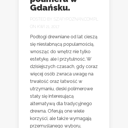
Gdańsku.
POSTED BY
SZAFYPOZNAN.COM.PL
ON KWI 21, 2017
Podłogi drewniane od lat cieszą
się niesłabnącą popularnością,
wnosząc do wnętrz nie tylko
estetykę, ale i przytulność. W
dzisiejszych czasach, gdy coraz
więcej osób zwraca uwagę na
trwałość oraz łatwość w
utrzymaniu, deski polimerowe
stały się interesującą
alternatywą dla tradycyjnego
drewna. Oferują one wiele
korzyści, ale także wymagają
przemyślanego wyboru,