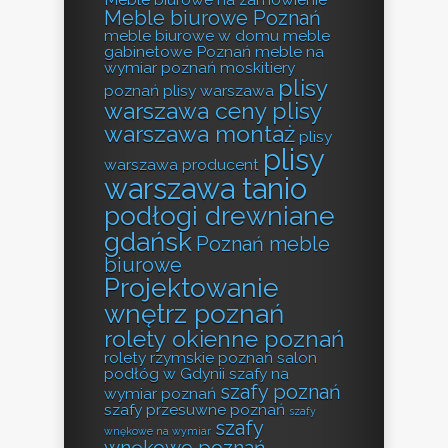
Meble biurowe Poznań
meble biurowe w domu
meble
gabinetowe Poznań
meble na
wymiar poznań
moskitiery
plisy
poznań
plisy warszawa
warszawa ceny
plisy
warszawa montaż
plisy
plisy
warszawa producent
warszawa tanio
podłogi drewniane
gdańsk
Poznań meble
biurowe
Projektowanie
wnętrz poznań
rolety okienne poznań
rolety rzymskie poznań
salon
podłóg w Gdynii
szafy na
szafy poznań
wymiar poznań
szafy przesuwne poznań
szafy
szafy
wnękowe na wymiar
wnękowe poznań