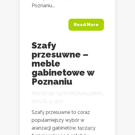
Poznaniu...
Read More
Szafy
przesuwne –
meble
gabinetowe w
Poznaniu
POSTED BY
SZAFYPOZNAN.COM.PL
ON CZE 12, 2017
Szafy przesuwne to coraz
popularniejszy wybór w
aranżacji gabinetów, łączący