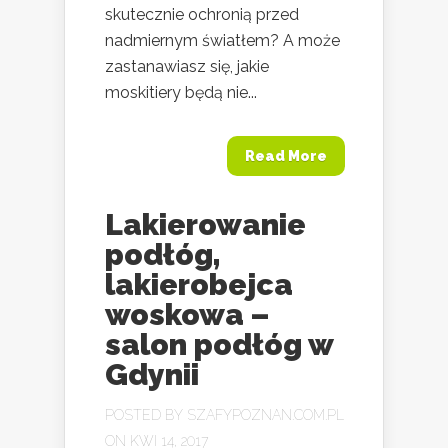
skutecznie ochronią przed
nadmiernym światłem? A może
zastanawiasz się, jakie
moskitiery będą nie...
Read More
Lakierowanie
podłóg,
lakierobejca
woskowa –
salon podłóg w
Gdynii
POSTED BY
SZAFYPOZNAN.COM.PL
ON KWI 14, 2017