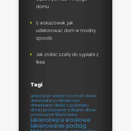
domu
5 wskazówek, jak
udekorować dom w modny
sposób
Jak zrobić szafę do sypialni z
Ikea
Tagi
aranżacje wnętrz poznań
deski
drewniane polimerowe
drewniane deski z polimeru
drzwi przesuwne szklane
drzwi
przesuwne Warszawa
lakierobejca woskowa
lakierowanie podłóg
Meble biurowe na zamówienie