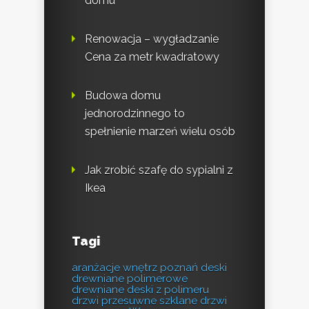
domu
Renowacja – wygładzanie
Cena za metr kwadratowy
Budowa domu
jednorodzinnego to
spełnienie marzeń wielu osób
Jak zrobić szafę do sypialni z
Ikea
Tagi
aranżacje wnętrz poznań
deski
drewniane polimerowe
drewniane deski z polimeru
drzwi przesuwne szklane
drzwi