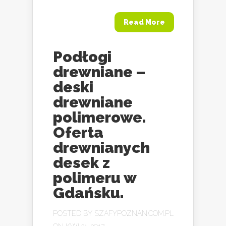
Read More
Podłogi
drewniane –
deski
drewniane
polimerowe.
Oferta
drewnianych
desek z
polimeru w
Gdańsku.
POSTED BY
SZAFYPOZNAN.COM.PL