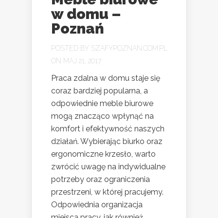
w domu –
Poznań
POSTED BY
SZAFYPOZNAN.COM.PL
ON MAJ 21, 2017
Praca zdalna w domu staje się
coraz bardziej popularna, a
odpowiednie meble biurowe
mogą znacząco wpłynąć na
komfort i efektywność naszych
działań. Wybierając biurko oraz
ergonomiczne krzesło, warto
zwrócić uwagę na indywidualne
potrzeby oraz ograniczenia
przestrzeni, w której pracujemy.
Odpowiednia organizacja
miejsca pracy, jak również