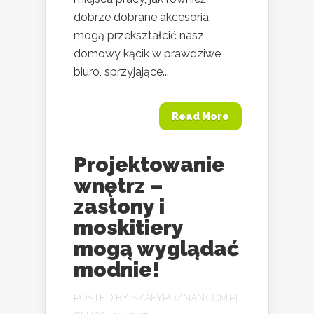
dobrze dobrane akcesoria,
mogą przekształcić nasz
domowy kącik w prawdziwe
biuro, sprzyjające...
Read More
Projektowanie
wnętrz –
zasłony i
moskitiery
mogą wyglądać
modnie!
POSTED BY
SZAFYPOZNAN.COM.PL