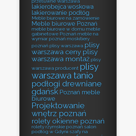
przesuwne Warszawa
lakierobejca woskowa
lakierowanie podłóg
Meble biurowe na zamówienie
Meble biurowe Poznań
meble biurowe w domu
meble
gabinetowe Poznań
meble na
wymiar poznań
moskitiery
plisy
poznań
plisy warszawa
warszawa ceny
plisy
warszawa montaż
plisy
plisy
warszawa producent
warszawa tanio
podłogi drewniane
gdańsk
Poznań meble
biurowe
Projektowanie
wnętrz poznań
rolety okienne poznań
rolety rzymskie poznań
salon
podłóg w Gdynii
szafy na