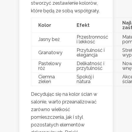
stworzyć zestawienie kolorów,
które będą ze sobą współgrały.
Naj
Kolor
Efekt
zas
Przestronność
Mał
Jasny beż
i lekkość
pom
Przytulność i
Stre
Granatowy
elegancja
wyp
Pastelowy
Delikatność i
Now
róż
przytulność
wnę
Ciemna
Spokój i
Akc
zieleń
natura
ścia
Decydując się na kolor ścian w
salonie, warto przeanalizować
zarówno wielkość
pomieszczenia, jak i styl
pozostałych elementów