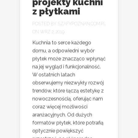
projekty kuchni
z płytkami
POSTED BY
SZAFYPOZNAN.COM.PL
ON WRZ 2, 2019
Kuchnia to serce każdego
domu, a odpowiedni wybór
płytek może znacząco wpłynąć
na jej wygląd i funkcjonalność.
W ostatnich latach
obserwujemy niezwykły rozwój
trendów, które łączą estetykę z
nowoczesnością, oferując nam
coraz więcej możliwości
aranżacyjnych. Od dużych
formatów płytek, które potrafią
optycznie powiększyć