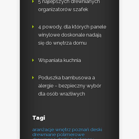
5 najlepszych drewnianych
organizatorów szafek
4 powody, dla których panele
winylowe doskonale nadają
się do wnętrza domu
Wspaniała kuchnia
Poduszka bambusowa a
alergie – bezpieczny wybór
dla osób wrażliwych
Tagi
aranżacje wnętrz poznań
deski
drewniane polimerowe