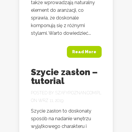
także wprowadzają naturalny
element do aranżacji, co
sprawia, że doskonale
komponują się z różnymi
stylami. Warto dowiedzieć...
Read More
Szycie zasłon –
tutorial
POSTED BY
SZAFYPOZNAN.COM.PL
ON WRZ 11, 2019
Szycie zasłon to doskonały
sposób na nadanie wnętrzu
wyjątkowego charakteru i