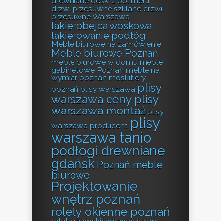
drewniane deski z polimeru
drzwi przesuwne szklane
drzwi
przesuwne Warszawa
lakierobejca woskowa
lakierowanie podłóg
Meble biurowe na zamówienie
Meble biurowe Poznań
meble biurowe w domu
meble
gabinetowe Poznań
meble na
wymiar poznań
moskitiery
plisy
poznań
plisy warszawa
warszawa ceny
plisy
warszawa montaż
plisy
plisy
warszawa producent
warszawa tanio
podłogi drewniane
gdańsk
Poznań meble
biurowe
Projektowanie
wnętrz poznań
rolety okienne poznań
rolety rzymskie poznań
salon