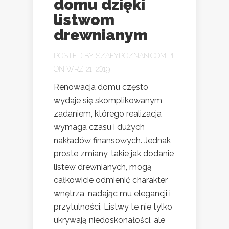
domu dzięki
listwom
drewnianym
POSTED BY
SZAFYPOZNAN.COM.PL
ON WRZ 21, 2019
Renowacja domu często
wydaje się skomplikowanym
zadaniem, którego realizacja
wymaga czasu i dużych
nakładów finansowych. Jednak
proste zmiany, takie jak dodanie
listew drewnianych, mogą
całkowicie odmienić charakter
wnętrza, nadając mu elegancji i
przytulności. Listwy te nie tylko
ukrywają niedoskonałości, ale