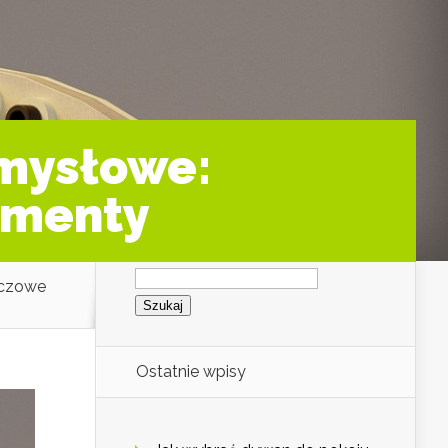
mysłowe:
lementy
Szukaj:
uczowe
Ostatnie wpisy