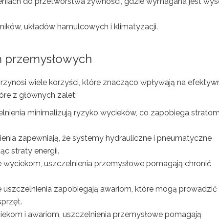
niach do przetwórstwa żywności, gdzie wymagana jest wy
lników, układów hamulcowych i klimatyzacji.
eń przemysłowych
rzynosi wiele korzyści, które znacząco wpływają na efekty
re z głównych zalet:
lnienia minimalizują ryzyko wycieków, co zapobiega strato
enia zapewniają, że systemy hydrauliczne i pneumatyczne
c straty energii.
 wyciekom, uszczelnienia przemysłowe pomagają chronić
uszczelnienia zapobiegają awariom, które mogą prowadzić
sprzęt.
iekom i awariom, uszczelnienia przemysłowe pomagają