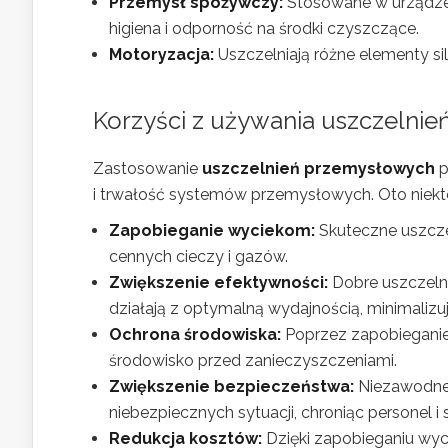
Przemysł spożywczy:
Stosowane w urządze
higiena i odporność na środki czyszczące.
Motoryzacja:
Uszczelniają różne elementy si
Korzyści z używania uszczelni
Zastosowanie
uszczelnień przemysłowych
p
i trwałość systemów przemysłowych. Oto niektó
Zapobieganie wyciekom:
Skuteczne uszcze
cennych cieczy i gazów.
Zwiększenie efektywności:
Dobre uszczelni
działają z optymalną wydajnością, minimalizują
Ochrona środowiska:
Poprzez zapobieganie
środowisko przed zanieczyszczeniami.
Zwiększenie bezpieczeństwa:
Niezawodne 
niebezpiecznych sytuacji, chroniąc personel i 
Redukcja kosztów:
Dzięki zapobieganiu wyc