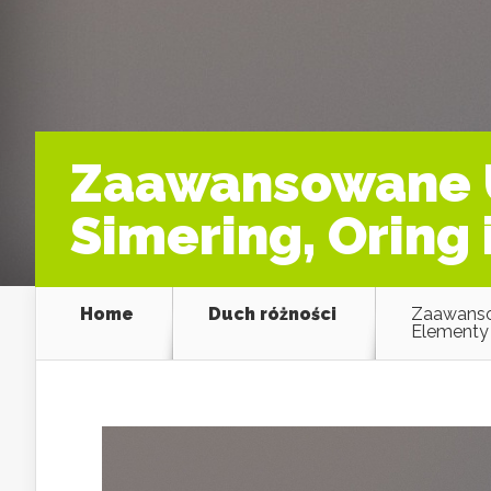
Zaawansowane U
Simering, Oring
Home
Duch różności
Zaawansow
Elementy