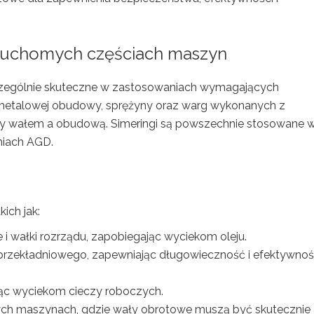
 ruchomych częściach maszyn
szczególnie skuteczne w zastosowaniach wymagających
 metalowej obudowy, sprężyny oraz warg wykonanych z
zy wałem a obudową. Simeringi są powszechnie stosowane 
niach AGD.
ich jak:
i wałki rozrządu, zapobiegając wyciekom oleju.
 przekładniowego, zapewniając długowieczność i efektywno
ąc wyciekom cieczy roboczych.
ch maszynach, gdzie wały obrotowe muszą być skutecznie