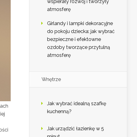
wspierały rozwój i tworzyły
atmosferę
Girlandy i lampki dekoracyjne
do pokoju dziecka: jak wybrać
bezpieczne i efektowne
ozdoby tworzące przytulną
atmosferę
Wnętrze
Jak wybrać idealną szafkę
rach
kuchenną?
iej
Jak urządzić łazienkę w 5
ości
minut