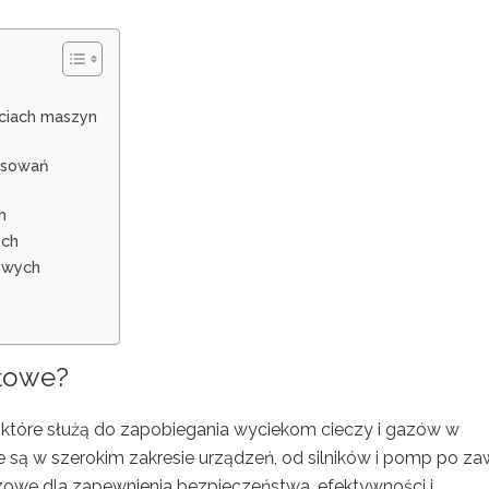
ciach maszyn
tosowań
h
ych
owych
słowe?
które służą do zapobiegania wyciekom cieczy i gazów w
są w szerokim zakresie urządzeń, od silników i pomp po za
luczowe dla zapewnienia bezpieczeństwa, efektywności i