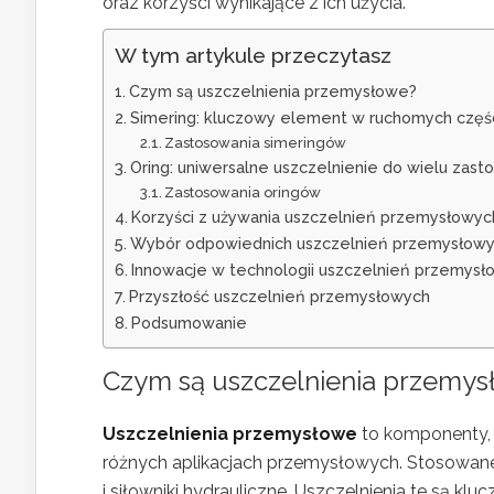
oraz korzyści wynikające z ich użycia.
W tym artykule przeczytasz
Czym są uszczelnienia przemysłowe?
Simering: kluczowy element w ruchomych częś
Zastosowania simeringów
Oring: uniwersalne uszczelnienie do wielu zas
Zastosowania oringów
Korzyści z używania uszczelnień przemysłowyc
Wybór odpowiednich uszczelnień przemysłow
Innowacje w technologii uszczelnień przemysł
Przyszłość uszczelnień przemysłowych
Podsumowanie
Czym są uszczelnienia przemy
Uszczelnienia przemysłowe
to komponenty, 
różnych aplikacjach przemysłowych. Stosowane 
i siłowniki hydrauliczne. Uszczelnienia te są k