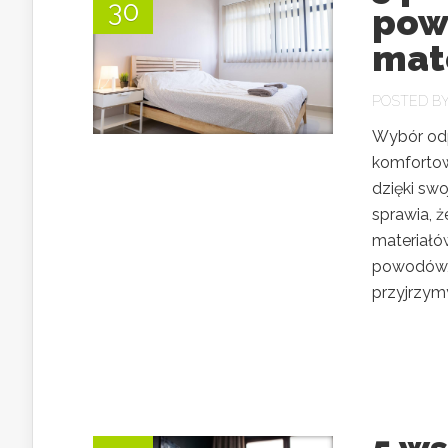
30
pow
mat
POSTED B
Wybór odp
komfortow
dzięki sw
sprawia, 
materiałó
powodów, 
przyjrzymy