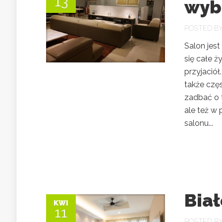
13
wyb
POSTED B
Salon jest
się całe ż
przyjaciół
także częs
zadbać o 
ale też w 
salonu...
Biał
KWI
11
POSTED B