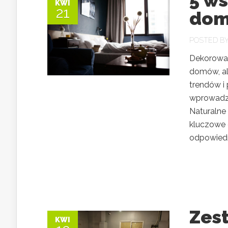
5 w
KWI
21
dom
POSTED B
Dekorowan
domów, al
trendów i 
wprowadzi
Naturalne
kluczowe 
odpowiedni
Zes
KWI