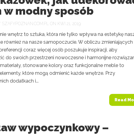
skazówek, jak udekorowa
 w modny sposób
Y
SZAFYPOZNAN.COM.PL
ON KWI 21, 2019
ie wnętrz to sztuka, która nie tylko wpływa na estetykę na
e również na nasze samopoczucie. W obliczu zmieniających 
preferencji coraz więcej osób poszukuje inspiracji, aby
ć do swoich przestrzeni nowoczesne i harmonijne rozwiązan
 materiały, stonowane kolory oraz funkcjonalne meble to
elementy, które mogą odmienić każde wnętrze. Przy
ch dodatkach i...
Read Mo
taw wypoczynkowy –