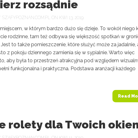
ierz rozsądnie
Y
SZAFYPOZNAN.COM.PL
ON KWI 13, 2019
 miejscem, w którym bardzo dużo się dzieje. To wokół niego k
ycie rodzinne, tam też odbywa się większość spotkań w groni
. Jest to także pomieszczenie, które służyć może za jadalnie, 
to z pokoju dziennego zamienia się w sypialnie. Warto więc
to, aby była to przestrzeń atrakcyjna pod względem wizual
pełni funkcjonalna i praktyczna. Podstawa aranżacji każdego
Read Mo
e rolety dla Twoich okie
Y
SZAFYPOZNAN.COM.PL
ON KWI 11, 2019