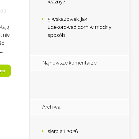
ważny?
 do
5 wskazówek, jak
stają
udekorować dom w modny
k nie
sposób
ść
..
Najnowsze komentarze
re
Archiwa
sierpień 2026