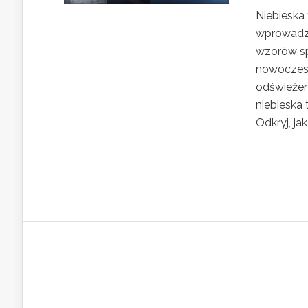
Niebieska 
wprowadzen
wzorów spr
nowoczesn
odświeżen
niebieska
Odkryj, ja