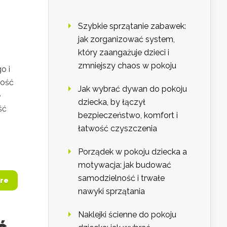
Szybkie sprzątanie zabawek:
jak zorganizować system,
który zaangażuje dzieci i
zmniejszy chaos w pokoju
o i
ność
Jak wybrać dywan do pokoju
ę
dziecka, by łączył
ść
bezpieczeństwo, komfort i
łatwość czyszczenia
Porządek w pokoju dziecka a
motywacja: jak budować
samodzielność i trwałe
re
nawyki sprzątania
Naklejki ścienne do pokoju