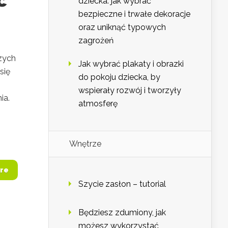
ć
dziecka: jak wybrać
bezpieczne i trwałe dekoracje
oraz uniknąć typowych
zagrożeń
szych
Jak wybrać plakaty i obrazki
się
do pokoju dziecka, by
wspierały rozwój i tworzyły
ia.
atmosferę
Wnętrze
re
Szycie zasłon – tutorial
Będziesz zdumiony, jak
możesz wykorzystać