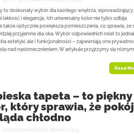
ety to doskonały wybór dla każdego wnętrza, wprowadzający
i lekkość i elegancję. Ich uniwersalny kolor nie tylko odbija
le także optycznie powiększa pomieszczenia, co sprawia, że 
rdziej przyjemne dla oka. Wybór odpowiednich rolet to jedna
tia estetyki, ale i funkcjonalności – zapewniają one prywatno
olę nad nasłonecznieniem. W artykule przyjrzymy się różnym.
Read Mo
ieska tapeta – to piękny
r, który sprawia, że pokój
ląda chłodno
Y
SZAFYPOZNAN.COM.PL
ON KWI 2, 2019