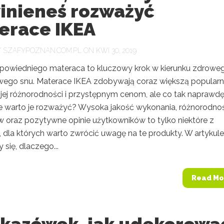
inieneś rozważyć
erace IKEA
Y
SZAFYPOZNAN.COM.PL
ON KWI 30, 2019
owiedniego materaca to kluczowy krok w kierunku zdroweg
ego snu. Materace IKEA zdobywają coraz większą popular
ojej różnorodności i przystępnym cenom, ale co tak naprawd
że warto je rozważyć? Wysoka jakość wykonania, różnorodno
w oraz pozytywne opinie użytkowników to tylko niektóre z
dla których warto zwrócić uwagę na te produkty. W artykule
 się, dlaczego...
Read Mo