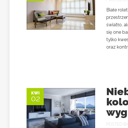
Białe rol
przestrzen
światło, a
się one ba
tylko kwes
oraz kontr
Nieb
KWI
02
kolo
wyg
POSTED B