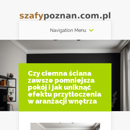
Navigation Menu
Czy ciemna ściana
zawsze pomniejsza
pokój i jak uniknąć
efektu przytłoczenia
w aranżacji wnętrza