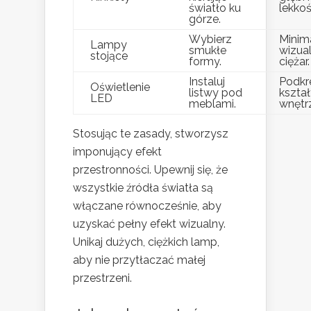
światło ku
lekkoś
górze.
Wybierz
Minima
Lampy
smukłe
wizua
stojące
formy.
ciężar.
Instaluj
Podkr
Oświetlenie
listwy pod
kształ
LED
meblami.
wnętr
Stosując te zasady, stworzysz
imponujący efekt
przestronności. Upewnij się, że
wszystkie źródła światła są
włączane równocześnie, aby
uzyskać pełny efekt wizualny.
Unikaj dużych, ciężkich lamp,
aby nie przytłaczać małej
przestrzeni.