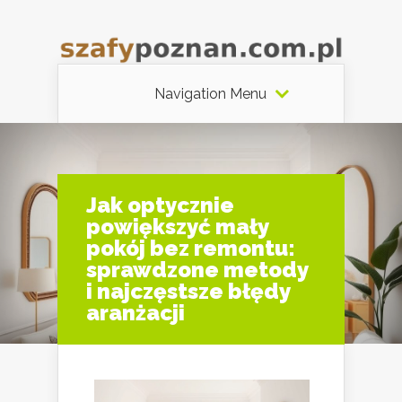
Navigation Menu
Jak optycznie
powiększyć mały
pokój bez remontu:
sprawdzone metody
i najczęstsze błędy
aranżacji