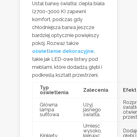
Ustal barwę światła; ciepła biała
(2700–3000 K) zapewni
komfort, podczas gdy
chłodniejsza barwa jeszcze
bardziej optycznie powiększy
pokój. Rozważ także
oświetlenie dekoracyjne
,
takie jak LED-owe listwy pod
meblami, które dodadzą głębi i
podkreślą kształt przestrzeni.
Typ
Zalecenia
Efekt
oświetlenia
Rozpr
Główna
Użyj
światł
lampa
jasnego
otwie
sufitowa
światła.
przest
Umieść
wysoko,
Dodaj
Kinkiety
kierując
głębi i