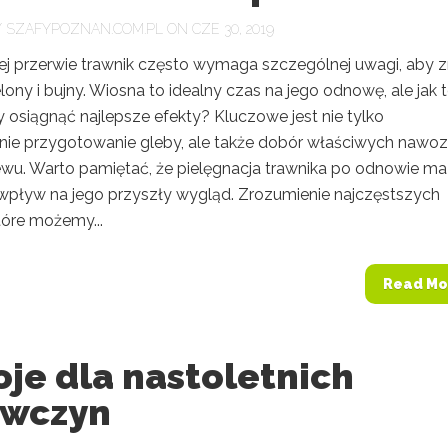
Y
SZAFYPOZNAN.COM.PL
ON CZE 30, 2019
j przerwie trawnik często wymaga szczególnej uwagi, aby 
ielony i bujny. Wiosna to idealny czas na jego odnowę, ale jak 
y osiągnąć najlepsze efekty? Kluczowe jest nie tylko
ie przygotowanie gleby, ale także dobór właściwych nawoz
iewu. Warto pamiętać, że pielęgnacja trawnika po odnowie ma
pływ na jego przyszły wygląd. Zrozumienie najczęstszych
tóre możemy...
Read Mo
je dla nastoletnich
ewczyn