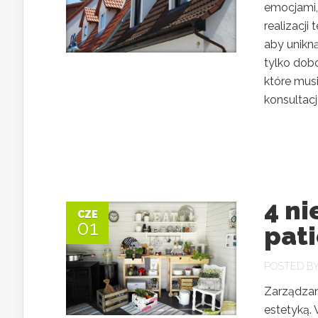
emocjami,
realizacj
aby unikn
tylko dobó
które mus
konsultacj
4 n
CZE
01
pat
POSTED B
Zarządzani
estetyką.