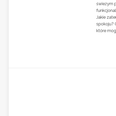
świeżym po
funkcjonal
Jakie zat
spokoju? O
które mog