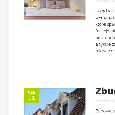
POSTED B
Urządzanie
wymaga uw
której sp
funkcjonal
oraz doda
artykule 
miejsce do.
Zbu
CZE
11
POSTED B
Budowa wł