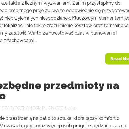
 ale także z licznymi wyzwaniami. Zanim przystąpimy do
i tego ambitnego projektu, warto odpowiednio się przygotowa
ąć nieprzyjemnych niespodzianek. Kluczowym elementem jes
r lokalizacji, ale także zrozumienie kosztów oraz formalności
imy załatwić. Warto zainwestować czas w planowanie i
e z fachowcami,...
Read Mo
iezbędne przedmioty na
io
Y
SZAFYPOZNAN.COM.PL
ON CZE 1, 2019
e przestrzenią na patio to sztuka, która łączy komfort z
 W czasach, gdy coraz więcej osób pragnie spędzać czas na