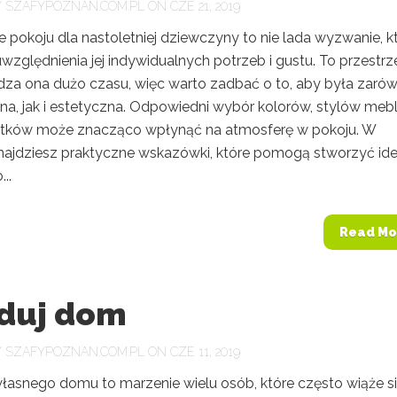
Y
SZAFYPOZNAN.COM.PL
ON CZE 21, 2019
 pokoju dla nastoletniej dziewczyny to nie lada wyzwanie, k
zględnienia jej indywidualnych potrzeb i gustu. To przestrz
ędza ona dużo czasu, więc warto zadbać o to, aby była zaró
na, jak i estetyczna. Odpowiedni wybór kolorów, stylów mebl
tków może znacząco wpłynąć na atmosferę w pokoju. W
znajdziesz praktyczne wskazówki, które pomogą stworzyć id
..
Read Mo
duj dom
Y
SZAFYPOZNAN.COM.PL
ON CZE 11, 2019
asnego domu to marzenie wielu osób, które często wiąże si