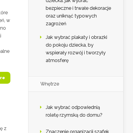
dziecka: jak wybrać
bezpieczne i trwałe dekoracje
tóre
oraz uniknąć typowych
eń, w
zagrożeń
wno
i
Jak wybrać plakaty i obrazki
do pokoju dziecka, by
ealne
wspierały rozwój i tworzyły
atmosferę
re
Wnętrze
Jak wybrać odpowiednią
roletę rzymską do domu?
ę z
Znaczenie organizacji szafek