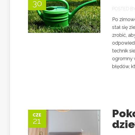
30
POSTED B
Po zimowe
stał się z
zrobić, ab
odpowiedn
technik s
ogromny w
błędów, k
Poko
CZE
21
dzi