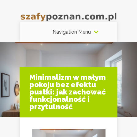
Navigation Menu
Minimalizm w małym
pokoju bez efektu
pustki: jak zachować
funkcjonalność i
przytulność