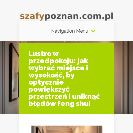
Navigation Menu
Lustro w
przedpokoju: jak
wybrać miejsce i
wysokość, by
optycznie
powiększyć
przestrzeń i uniknąć
błędów feng shui