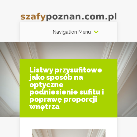
Navigation Menu
Listwy przysufitowe
jako sposób na
optyczne
podniesienie sufitu i
poprawę proporcji
wnętrza