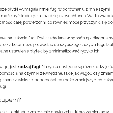
ksze płytki wymagają mniej fugi w porównaniu z mniejszymi,
 może być trudniejsza i bardziej czasochłonna. Warto zwróci
lność całej powierzchni, co również może przyczynić się do
ywa na zużycie fugi. Płytki układane w sposób np. diagonaln
 co z kolei może prowadzić do szybszego zużycia fugi. Dla
lne ustawienie płytek, by zminimalizować ryzyko ich
wagę, jest
rodzaj fugi
. Na rynku dostępne są różne rodzaje fu
pornością na czynniki zewnętrzne, takie jak wilgoć czy zmian
ą znane z większej odporności, co może zmniejszyć ich zuży
ugi.
zakupem?
e jest dokładne zmierzenie powierzchni, którą zamierzamy