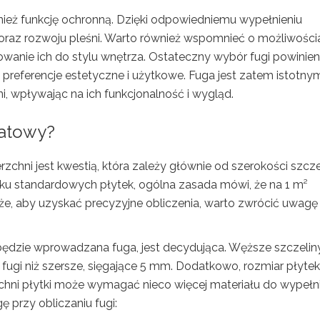
ież funkcję ochronną. Dzięki odpowiedniemu wypełnieniu
oraz rozwoju pleśni. Warto również wspomnieć o możliwości
owanie ich do stylu wnętrza. Ostateczny wybór fugi powinien
preferencje estetyczne i użytkowe. Fuga jest zatem istotny
, wpływając na ich funkcjonalność i wygląd.
ratowy?
zchni jest kwestią, która zależy głównie od szerokości szcze
ku standardowych płytek, ogólna zasada mówi, że na 1 m²
że, aby uzyskać precyzyjne obliczenia, warto zwrócić uwagę
będzie wprowadzana fuga, jest decydująca. Węższe szczeliny
fugi niż szersze, sięgające 5 mm. Dodatkowo, rozmiar płytek
hni płytki może wymagać nieco więcej materiału do wypełni
 przy obliczaniu fugi: