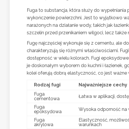
Fuga to substancja, która służy do wypełniania 
wykończenie powierzchni. Jest to wyjątkowo wa
narażonych na działanie wody, takich jak łazienk
szczelin przed przenikaniem wilgoci, lecz takż
Fugę najczęściej wykonuje się z cementu, ale d
charakteryzują się różnymi właściwościami. Fug
dostępność w wielu kolorach. Fugi epoksydowe s
je doskonałym wyborem do kuchni i łazienek, gdz
kolei oferują dobrą elastyczność, co jest ważne
Rodzaj fugi
Najważniejsze cechy
Fuga
Łatwa w aplikacji, dos
cementowa
Fuga
Wysoka odporność na wi
epoksydowa
Fuga
Elastyczność, możliwo
akrylowa
warunkach