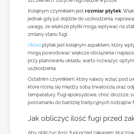
szczelinach, zużycie fugi będzie wyższe.
Kolejnym czynnikiem jest
rozmiar płytek
. Wię
jednak gdy już dojdzie do uszkodzenia, naprawa
uwagę, że większe płytki mogą wpływać na stabi
zmiany stanu fugi.
Układ
płytek jest kolejnym aspektem, który wpł
mogą powodować większe obciążenia i napięcia,
przy planowaniu układu, warto rozważyć optyma
uszkodzenia.
Ostatnim czynnikiem, który należy wziąć pod u
które różnią się między sobą trwałością oraz od
temperatury. Fugi epoksydowe, choć droższe, s
porównaniu do bardziej tradycyjnych rodzajów f
Jak obliczyć ilość fugi przed 
Aby obliczyć ilość fugi przed zakupem, kluczow