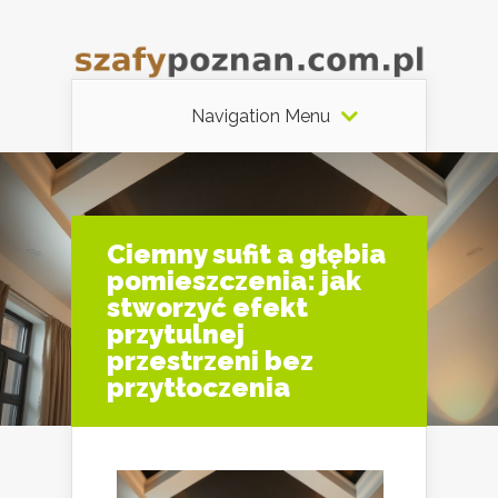
Navigation Menu
Ciemny sufit a głębia
pomieszczenia: jak
stworzyć efekt
przytulnej
przestrzeni bez
przytłoczenia