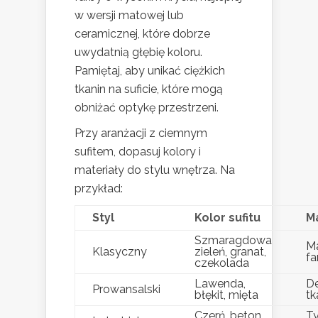
w wersji matowej lub
ceramicznej, które dobrze
uwydatnią głębię koloru.
Pamiętaj, aby unikać ciężkich
tkanin na suficie, które mogą
obniżać optykę przestrzeni.
Przy aranżacji z ciemnym
sufitem, dopasuj kolory i
materiały do stylu wnętrza. Na
przykład:
Styl
Kolor sufitu
Ma
Szmaragdowa
M
Klasyczny
zieleń, granat,
fa
czekolada
Lawenda,
De
Prowansalski
błękit, mięta
tk
Czerń, beton,
T