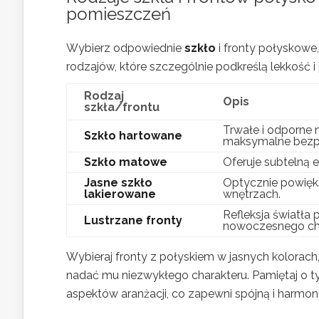
pomieszczeń
Wybierz odpowiednie
szkło
i fronty połyskowe,
rodzajów, które szczególnie podkreślą lekkość i
Rodzaj
Opis
szkła/frontu
Trwałe i odporne n
Szkło hartowane
maksymalne bezp
Szkło matowe
Oferuje subtelną e
Jasne szkło
Optycznie powięks
lakierowane
wnętrzach.
Refleksja światła
Lustrzane fronty
nowoczesnego cha
Wybieraj fronty z połyskiem w jasnych kolorach
nadać mu niezwykłego charakteru. Pamiętaj o 
aspektów aranżacji, co zapewni spójną i harmoni