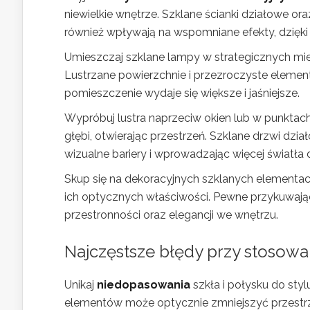
niewielkie wnętrze. Szklane ścianki działowe or
również wpływają na wspomniane efekty, dzięki 
Umieszczaj szklane lampy w strategicznych mie
Lustrzane powierzchnie i przezroczyste elemen
pomieszczenie wydaje się większe i jaśniejsze.
Wypróbuj lustra naprzeciw okien lub w punktach
głębi, otwierając przestrzeń. Szklane drzwi dzia
wizualne bariery i wprowadzając więcej światła
Skup się na dekoracyjnych szklanych elementach
ich optycznych właściwości. Pewne przykuwaj
przestronności oraz elegancji we wnętrzu.
Najczęstsze
błędy przy stosowan
Unikaj
niedopasowania
szkła i połysku do sty
elementów może optycznie zmniejszyć przestrze