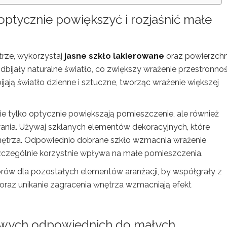
 optycznie powiększyć i rozjaśnić małe
trze, wykorzystaj
jasne szkło lakierowane
oraz powierzchn
dbijały naturalne światło, co zwiększy wrażenie przestronnoś
bijają światło dzienne i sztuczne, tworząc wrażenie większej
nie tylko optycznie powiększają pomieszczenie, ale również
nia. Używaj szklanych elementów dekoracyjnych, które
ętrza. Odpowiednio dobrane szkło wzmacnia wrażenie
szczególnie korzystnie wpływa na małe pomieszczenia.
kolorów dla pozostałych elementów aranżacji, by współgrały z
a oraz unikanie zagracenia wnętrza wzmacniają efekt
kowych odpowiednich do małych