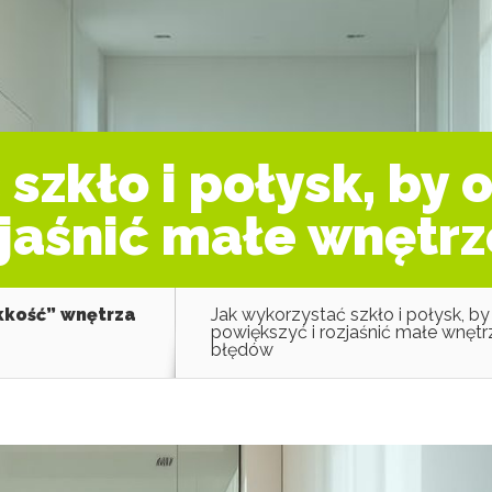
szkło i połysk, by 
zjaśnić małe wnętr
ekkość” wnętrza
Jak wykorzystać szkło i połysk, b
powiększyć i rozjaśnić małe wnętr
błędów