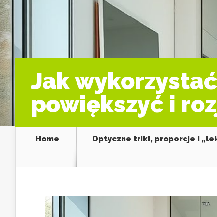
Jak wykorzystać 
powiększyć i ro
Home
Optyczne triki, proporcje i „l