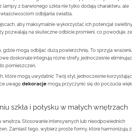
az lampy z barwionego szkła nie tylko dodają charakteru, ale
właściwościom odbijania światła.
jscach, aby maksymalnie wykorzystać ich potencjał świetlny
ty pozwalają na skuteczne odbicie promieni, co powoduje, ż
, gdzie mogą odbijać dużą powierzchnię. To sprzyja wrażeni
łowe doskonale integrują różne strefy, jednocześnie eliminują
 do pomieszczeń.
, które mogą uwydatnić Twój styl, jednocześnie korzystając
ące uwagę
dekoracje
mogą przyczynić się do poczucia więk
iu szkła i połysku
w małych wnętrzach
lu wnętrza. Stosowanie intensywnych lub nieodpowiednich
ń. Zamiast tego, wybierz proste formy, które harmonizują z