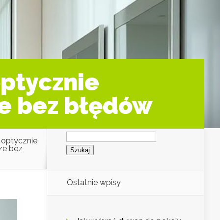
optycznie
ze bez błędów
Szukaj:
y optycznie
ze bez
Ostatnie wpisy