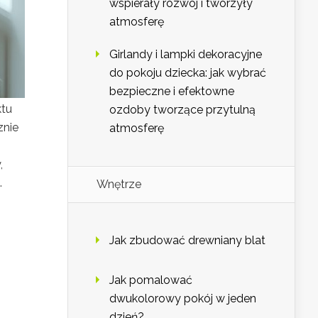
wspierały rozwój i tworzyły
atmosferę
Girlandy i lampki dekoracyjne
do pokoju dziecka: jak wybrać
bezpieczne i efektowne
ktu
ozdoby tworzące przytulną
znie
atmosferę
,
.
Wnętrze
Jak zbudować drewniany blat
Jak pomalować
dwukolorowy pokój w jeden
dzień?