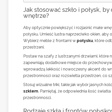
Jak stosować szkło i połysk, by
wnętrze?
Aby optycznie powiększyć i rozjaśnić małe wnę
połysku. Umieść lustra naprzeciwko okien, aby o
Wybierz meble z frontami w
połysku
, które od
przestrzeni.
Postaw na szafy z lustrzanymi drzwiami, które 
zapewniają dodatkowe miejsce do przechowywa
wprowadzą lekkość i nowoczesny akcent do wn
przestronności oraz rozświetla przestrzeń, co 
Stosuj wizualne triki, takie jak wybór jasnych 
szkłem
. Pamiętaj, że odpowiednia ilość światł
przestronności.
Rodzaje szkła i frontów połys