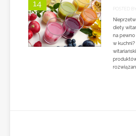
14
POSTED B
Nieprzetw
diety wita
na pewno 
w kuchni?
witariańsk
produktów 
rozwiązani