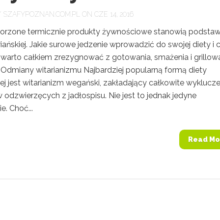
Y
SZAFYPOZNAN.COM.PL
ON CZE 14, 2016
orzone termicznie produkty żywnościowe stanowią podsta
riańskiej. Jakie surowe jedzenie wprowadzić do swojej diety i 
warto całkiem zrezygnować z gotowania, smażenia i grillow
 Odmiany witarianizmu Najbardziej popularną formą diety
iej jest witarianizm wegański, zakładający całkowite wyklucze
odzwierzęcych z jadłospisu. Nie jest to jednak jedyne
e. Choć...
Read Mo