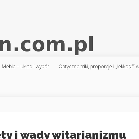
Meble – układ i wybór
Optyczne triki, proporcje i „lekkość”
ty i wady witarianizmu