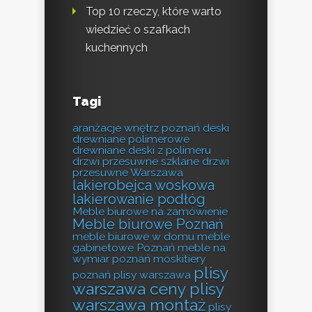
Top 10 rzeczy, które warto
wiedzieć o szafkach
kuchennych
Tagi
aranżacje wnętrz poznań
deski
drewniane polimerowe
drewniane deski z polimeru
drzwi przesuwne szklane
drzwi
przesuwne Warszawa
lakierobejca woskowa
lakierowanie podłóg
Meble biurowe na zamówienie
Meble biurowe Poznań
meble biurowe w domu
meble
gabinetowe Poznań
meble na
wymiar poznań
moskitiery
plisy
poznań
plisy warszawa
warszawa ceny
plisy
warszawa montaż
plisy