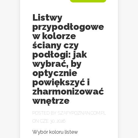
Listwy
przypodłogowe
w kolorze
ściany czy
podłogi: jak
wybrać, by
optycznie
powiększyć i
zharmonizować
wnętrze
POSTED BY
SZAFYPOZNAN.COM.PL
ON CZE 30, 2026
Wybór koloru listew