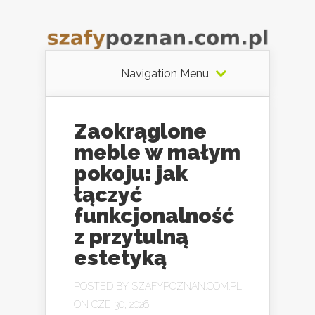
Navigation Menu
Zaokrąglone
meble w małym
pokoju: jak
łączyć
funkcjonalność
z przytulną
estetyką
POSTED BY
SZAFYPOZNAN.COM.PL
ON CZE 30, 2026