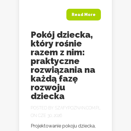
Read More
Pokój dziecka,
który rośnie
razem z nim:
praktyczne
rozwiązania na
każdą fazę
rozwoju
dziecka
POSTED BY
SZAFYPOZNAN.COM.PL
ON CZE 30, 2026
Projektowanie pokoju dziecka,