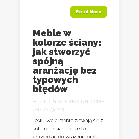
Read More
Meble w
kolorze ściany:
jak stworzyć
spójną
aranżację bez
typowych
błędów
POSTED BY
SZAFYPOZNAN.COM.PL
ON CZE 29, 2026
Jeśli Twoje meble zlewają się z
kolorem ścian, może to
prowadzić do wrażenia braku