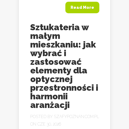
Read More
Sztukateria w
małym
mieszkaniu: jak
wybrać i
zastosować
elementy dla
optycznej
przestronności i
harmonii
aranżacji
POSTED BY
SZAFYPOZNAN.COM.PL
ON CZE 30, 2026