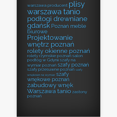
plisy
warszawa producent
warszawa tanio
podłogi drewniane
gdańsk
Poznań meble
biurowe
Projektowanie
wnętrz poznań
rolety okienne poznań
rolety rzymskie poznań
salon
podłóg w Gdynii
szafy na
szafy poznań
wymiar poznań
szafy przesuwne poznań
szafy
szafy
wnękowe na wymiar
wnękowe poznań
zabudowy wnęk
Warszawa tanio
zasłony
poznań