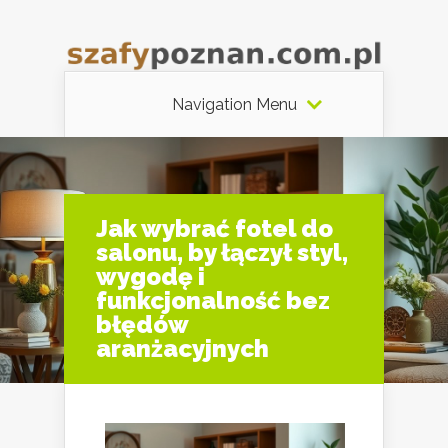
Navigation Menu
Jak wybrać fotel do
salonu, by łączył styl,
wygodę i
funkcjonalność bez
błędów
aranżacyjnych