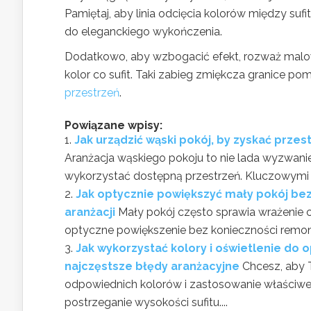
Pamiętaj, aby linia odcięcia kolorów między suf
do eleganckiego wykończenia.
Dodatkowo, aby wzbogacić efekt, rozważ malow
kolor co sufit. Taki zabieg zmiękcza granice po
przestrzeń
.
Powiązane wpisy:
Jak urządzić wąski pokój, by zyskać przes
Aranżacja wąskiego pokoju to nie lada wyzwani
wykorzystać dostępną przestrzeń. Kluczowymi e
Jak optycznie powiększyć mały pokój be
aranżacji
Mały pokój często sprawia wrażenie c
optyczne powiększenie bez konieczności remontu
Jak wykorzystać kolory i oświetlenie do 
najczęstsze błędy aranżacyjne
Chcesz, aby
odpowiednich kolorów i zastosowanie właściw
postrzeganie wysokości sufitu....