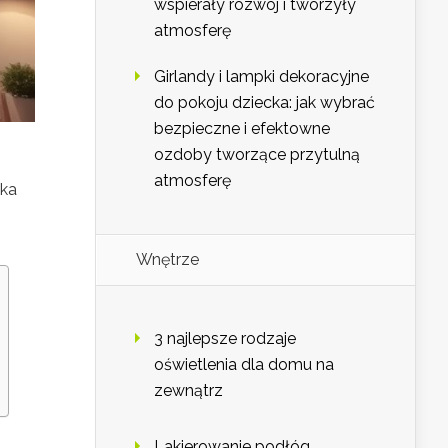
wspierały rozwój i tworzyły
atmosferę
Girlandy i lampki dekoracyjne
do pokoju dziecka: jak wybrać
bezpieczne i efektowne
ozdoby tworzące przytulną
atmosferę
ika
Wnętrze
3 najlepsze rodzaje
oświetlenia dla domu na
zewnątrz
Lakierowanie podłóg,