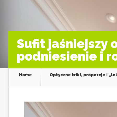
Sufit jaśniejszy 
podniesienie i 
Home
Optyczne triki, proporcje i „l