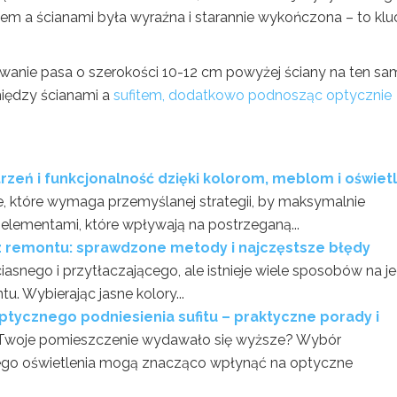
item a ścianami była wyraźna i starannie wykończona – to klu
anie pasa o szerokości 10-12 cm powyżej ściany na ten sa
między ścianami a
sufitem, dodatkowo podnosząc optycznie
trzeń i funkcjonalność dzięki kolorom, meblom i oświet
e, które wymaga przemyślanej strategii, by maksymalnie
lementami, które wpływają na postrzeganą...
z remontu: sprawdzone metody i najczęstsze błędy
iasnego i przytłaczającego, ale istnieje wiele sposobów na j
. Wybierając jasne kolory...
optycznego podniesienia sufitu – praktyczne porady i
 Twoje pomieszczenie wydawało się wyższe? Wybór
ego oświetlenia mogą znacząco wpłynąć na optyczne