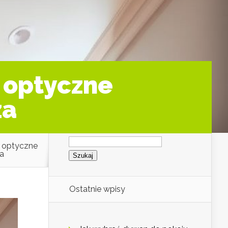
a optyczne
za
Szukaj:
na optyczne
za
Ostatnie wpisy