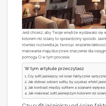
Jeśli chcesz, aby Twoje wnętrze wydawało się wy
kolorem niż ściany to sprawdzony sposób. Jaśnie
również rozświetla je, tworząc wrażenie lekkośc
malowania mają kluczowe znaczenie dla osiągni
pomogą Ci w tym procesie.
W tym artykule przeczytasz
Czy sufit jaśniejszy od ścian faktycznie optyczn
Jak dobrać odcień sufitu, by uzyskać efekt jaśn
Jak kontrast między sufitem a ścianami wpływa 
Jak malować sufit jaśniejszym kolorem niż ścia
Czy sufit jaśniejszy od ścian fak