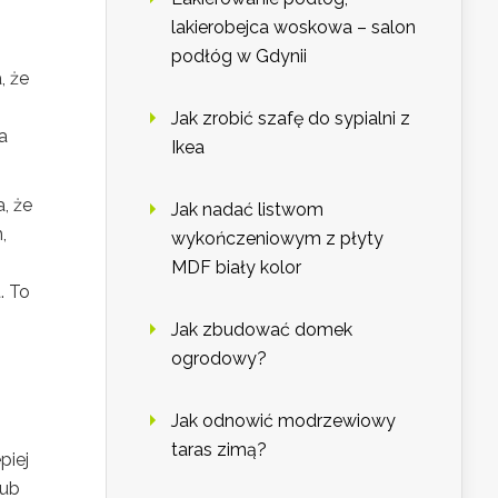
lakierobejca woskowa – salon
podłóg w Gdynii
, że
Jak zrobić szafę do sypialni z
a
Ikea
, że
Jak nadać listwom
,
wykończeniowym z płyty
MDF biały kolor
. To
Jak zbudować domek
ogrodowy?
Jak odnowić modrzewiowy
taras zimą?
piej
ub