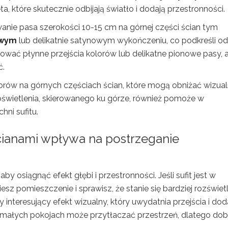
ta, które skutecznie odbijają światło i dodają przestronności.
ie pasa szerokości 10-15 cm na górnej części ścian tym
wym
lub delikatnie satynowym wykończeniu, co podkreśli od
osować płynne przejścia kolorów lub delikatne pionowe pasy, 
ć.
orów na górnych częściach ścian, które mogą obniżać wizual
wietlenia, skierowanego ku górze, również pomoże w
hni sufitu.
ścianami wpływa na postrzeganie
aby osiągnąć efekt głębi i przestronności. Jeśli sufit jest w
esz pomieszczenie i sprawisz, że stanie się bardziej rozświet
nteresujący efekt wizualny, który uwydatnia przejścia i dod
 małych pokojach może przytłaczać przestrzeń, dlatego dob