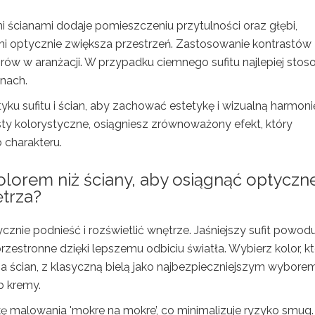
mi ścianami dodaje pomieszczeniu przytulności oraz głębi,
ami optycznie zwiększa przestrzeń. Zastosowanie kontrastów
rów w aranżacji. W przypadku ciemnego sufitu najlepiej sto
anach.
yku sufitu i ścian, aby zachować estetykę i wizualną harmoni
ty kolorystyczne, osiągniesz zrównoważony efekt, który
o charakteru.
olorem niż ściany, aby osiągnąć optyczn
ętrza
?
tycznie podnieść i rozświetlić wnętrze. Jaśniejszy sufit powodu
rzestronne dzięki lepszemu odbiciu światła. Wybierz kolor, k
nia ścian, z klasyczną bielą jako najbezpieczniejszym wyborem
b kremy.
kę malowania 'mokre na mokre’, co minimalizuje ryzyko smug.