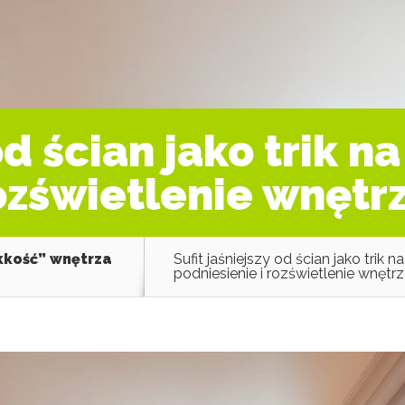
od ścian jako trik n
rozświetlenie wnętr
ekkość” wnętrza
Sufit jaśniejszy od ścian jako trik 
podniesienie i rozświetlenie wnętr