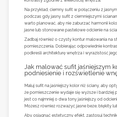
kontrasty zgodnie z wielkością wnętrza.
Na przykład, ciemny sufit w połączeniu z jasny
podczas gdy jasny sufit z ciemniejszymi ścian
warto planować, aby nie zaburzać harmonii kolo
jasne lub stonowane pastelowe odcienie na ści
Zadbaj również o czysty kontur malowania na st
pomieszczenia. Dobierając odpowiednie kontras
podkreśli architekturę wnętrza i wyrazistość jeg
Jak malować sufit jaśniejszym k
podniesienie i rozświetlenie wn
Maluj sufit na jaśniejszy kolor niż ściany, aby op
że pomieszczenie wydaje się wyższe i bardziej p
jest co najmniej o dwa tony jaśniejszy od odcie
Możesz również rozważyć jasne beże, błękity lu
Aby osiągnąć estetyczny efekt, zastosuj techni