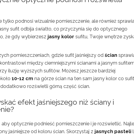
nie tylko podnosi wizualnie pomieszczenie, ale również sprawia
 Jasny sufit odbija światło, co przyczynia się do optycznego
to, że gdy wybierzesz
jasny kolor
sufitu, Twoje wnętrze zysk
zych pomieszczeniach, gdzie sufit jaśniejszy od
ścian
sprawia
i kontrastowi między ciemniejszymi ścianami a jasnym sufitem
rzy iluzję wyższych sufitów. Możesz jeszcze bardziej
około
10-12 cm
na górze ścian na ten sam jasny kolor co sufit
 dodatkowo rozświetli górną część ścian.
yskać efekt
jaśniejszego niż ściany i
nie?
, aby optycznie podnieść pomieszczenie i je rozświetlić. Najle
ny jaśniejsze od koloru ścian. Skorzystaj z
jasnych pasteli
l