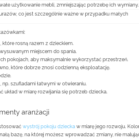
wałe użytkowanie mebli, zmniejszając potrzebę ich wymiany.
 urazów, co jest szczególnie ważne w przypadku małych
skazówkami:
i, które rosną razem z dzieckiem.
ub wysuwanym miejscem do spania.
ych pokojach, aby maksymalnie wykorzystać przestrzeń.
ewno, które dobrze znosi codzienną eksploatację.
dzie.
 np. szufladami łatwymi w otwieraniu.
układ w miarę rozwijania się potrzeb dziecka.
menty aranżacji
ostosować
wystrój pokoju dziecka
w miarę jego rozwoju. Kolo
konałą bazę, na której możesz wprowadzać zmiany, nie malują