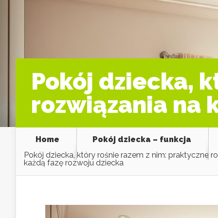
Pokój dziecka, k
rozwiązania na 
Home
Pokój dziecka – funkcja
Pokój dziecka, który rośnie razem z nim: praktyczne r
każdą fazę rozwoju dziecka