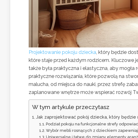
Projektowanie pokoju dziecka
, który będzie do
które staje przed każdym rodzicem. Kluczowe jest
także była praktyczna i elastyczna, aby mogła
praktyczne rozwiązania, które pozwolą na stw
malucha, od miejsca do nauki, przez strefę zab
zaplanowane wnętrze może wspierać rozwój Tw
W tym artykule przeczytasz
Jak zaprojektować pokój dziecka, który będzie 
Podział pokoju na funkcjonalne strefy odpowi
Wybór mebli rosnących z dzieckiem zapewniają
Uniwersalne i łatwe do zmiany elementy aranż