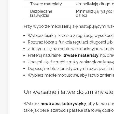
Trwałe materiały
Umożliwiają długotr
Bezpieczne
Minimalizują ryzyko
krawędzie
dzieci.
Przy wyborze mebli kieruj się następującymi w
Wybierz biurka i krzesła z regulacją wysokośc
Rozważ łóżka z funkcją regulacji długości l
Zdecyduj się na meble wielofunkcyjne w mał
Preferuj naturalne i
trwałe materiały
, np. dr
Upewnij się, że meble mają zaokrąglone krawę
Dopasuj meble z praktycznymi rozwiązaniami,
Wybierz meble modułowe, aby łatwo zmieniać 
Uniwersalne i łatwe do zmiany ele
Wybierz
neutralną kolorystykę
, aby łatwo d
takie jak beże, szarości i pastele stanowią dos