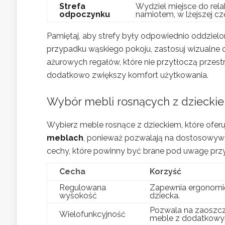
Strefa
Wydziel miejsce do rel
odpoczynku
namiotem, w lżejszej cz
Pamiętaj, aby strefy były odpowiednio oddzielon
przypadku wąskiego pokoju, zastosuj wizualne 
ażurowych regałów, które nie przytłoczą przestr
dodatkowo zwiększy komfort użytkowania.
Wybór mebli rosnących z dzieckie
Wybierz meble rosnące z dzieckiem, które ofer
meblach
, ponieważ pozwalają na dostosowywa
cechy, które powinny być brane pod uwagę przy
Cecha
Korzyść
Regulowana
Zapewnia ergonomię
wysokość
dziecka.
Pozwala na zaoszczę
Wielofunkcyjność
meble z dodatkowy