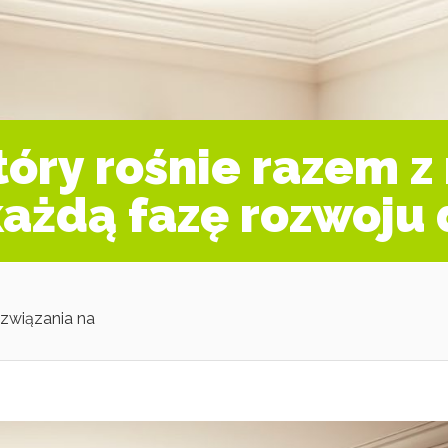
tóry rośnie razem z
każdą fazę rozwoju 
ozwiązania na