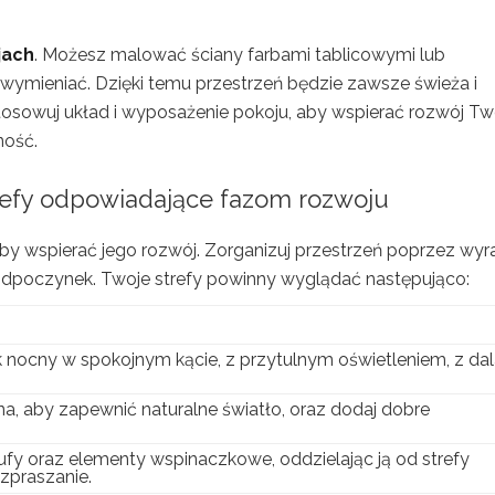
jach
. Możesz malować ściany farbami tablicowymi lub
ymieniać. Dzięki temu przestrzeń będzie zawsze świeża i
osowuj układ i wyposażenie pokoju, aby wspierać rozwój Tw
ność.
trefy odpowiadające fazom rozwoju
aby wspierać jego rozwój. Zorganizuj przestrzeń poprzez wyr
 odpoczynek. Twoje strefy powinny wyglądać następująco:
k nocny w spokojnym kącie, z przytulnym oświetleniem, z da
na, aby zapewnić naturalne światło, oraz dodaj dobre
fy oraz elementy wspinaczkowe, oddzielając ją od strefy
ozpraszanie.