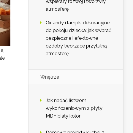
wspierały rozwój i tworzyły
atmosferę
Girlandy i lampki dekoracyjne
do pokoju dziecka: jak wybrać
bezpieczne i efektowne
ozdoby tworzące przytulną
e,
atmosferę
ale
Wnętrze
Jak nadać listwom
wykończeniowym z płyty
MDF biały kolor
Domowe projekty kuchni z