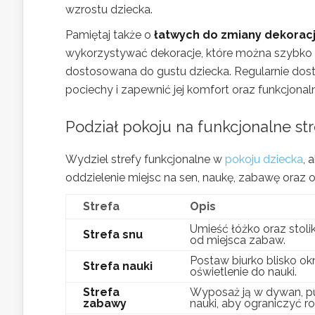
wzrostu dziecka.
Pamiętaj także o
łatwych do zmiany dekorac
wykorzystywać dekoracje, które można szybko w
dostosowana do gustu dziecka. Regularnie dost
pociechy i zapewnić jej komfort oraz funkcjonal
Podział pokoju na funkcjonalne s
Wydziel strefy funkcjonalne w
pokoju dziecka
, 
oddzielenie miejsc na sen, naukę, zabawę oraz
Strefa
Opis
Umieść łóżko oraz stoli
Strefa snu
od miejsca zabaw.
Postaw biurko blisko ok
Strefa nauki
oświetlenie do nauki.
Strefa
Wyposaż ją w dywan, pu
zabawy
nauki, aby ograniczyć r