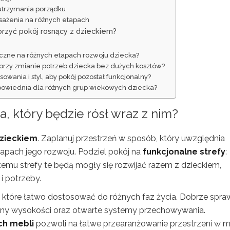
utrzymania porządku
sażenia na różnych etapach
worzyć pokój rosnący z dzieckiem?
eczne na różnych etapach rozwoju dziecka?
przy zmianie potrzeb dziecka bez dużych kosztów?
owania i styl, aby pokój pozostał funkcjonalny?
dpowiednia dla różnych grup wiekowych dziecka?
, który będzie rósł wraz z nim?
dzieckiem
. Zaplanuj przestrzeń w sposób, który uwzględnia
tapach jego rozwoju. Podziel pokój na
funkcjonalne strefy
:
 temu strefy te będą mogły się rozwijać razem z dzieckiem,
i potrzeby.
, które łatwo dostosować do różnych faz życia. Dobrze spr
iany wysokości oraz otwarte systemy przechowywania.
ch mebli
pozwoli na łatwe przearanżowanie przestrzeni w m