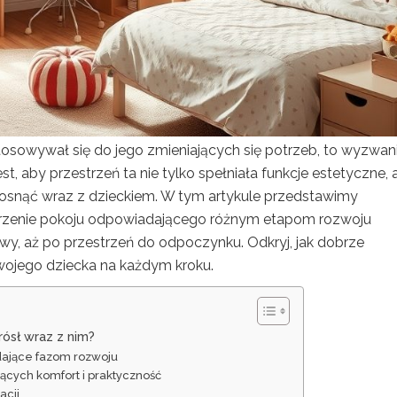
stosowywał się do jego zmieniających się potrzeb, to wyzwani
, aby przestrzeń ta nie tylko spełniała funkcje estetyczne, 
 rosnąć wraz z dzieckiem. W tym artykule przedstawimy
orzenie pokoju odpowiadającego różnym etapom rozwoju
awy, aż po przestrzeń do odpoczynku. Odkryj, jak dobrze
ojego dziecka na każdym kroku.
rósł wraz z nim?
adające fazom rozwoju
cych komfort i praktyczność
acji