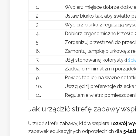
1.
Wybierz miejsce dobrze doświetl
2.
Ustaw biurko tak, aby światło 
3.
Wybierz biurko z regulacją wyso
4.
Dobierz ergonomiczne krzesło z
5.
Zorganizuj przestrzeń do przec
6.
Zamontuj lampkę biurkową z re
7.
Użyj stonowanej kolorystyki
ści
8.
Zadbaj o minimalizm i porządek 
9.
Powieś tablicę na ważne notatki
10.
Uwzględnij preferencje dziecka 
11.
Regularnie wietrz pomieszczeni
Jak
urządzić strefę zabawy wsp
Urządź strefę zabawy, która wspiera
rozwój wy
zabawek edukacyjnych odpowiednich dla
5-lat