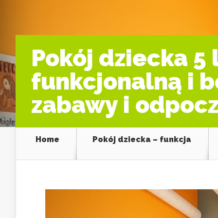
Pokój dziecka 5 
funkcjonalną i b
zabawy i odpoc
Home
Pokój dziecka – funkcja