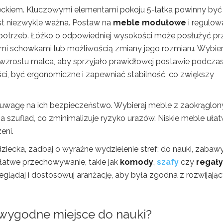
eckiem. Kluczowymi elementami pokoju 5-latka powinny być
jest niezwykle ważna. Postaw na
meble modułowe
i regulow
potrzeb. Łóżko o odpowiedniej wysokości może posłużyć pr
mi schowkami lub możliwością zmiany jego rozmiaru. Wybier
o wzrostu malca, aby sprzyjało prawidłowej postawie podcza
i, być ergonomiczne i zapewniać stabilność, co zwiększy
uwagę na ich bezpieczeństwo. Wybieraj meble z zaokrąglon
 szuflad, co zminimalizuje ryzyko urazów. Niskie meble ułat
eni.
ziecka, zadbaj o wyraźne wydzielenie stref: do nauki, zabaw
 łatwe przechowywanie, takie jak
komody
,
szafy
czy
regały
glądaj i dostosowuj aranżację, aby była zgodna z rozwijają
 wygodne miejsce do nauki?