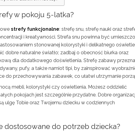
refy w pokoju 5-latka?
czowe
strefy funkcjonalne
: strefę snu, strefę nauki oraz stref
ncentracji i kreatywności. Strefa snu powinna być umieszcz
astosowaniem stonowanej kolorystyki i delikatnego oświetlen
ić dobre naturalne światło; zadbaj o obecność biurka oraz
rkową dla dodatkowego doświetlenia. Strefę zabawy przezn
ywany, pufy, a także namiot tipi, by zainspirować wyobraźnię
sce do przechowywania zabawek, co ułatwi utrzymanie porzą
cą mebli, kolorystyki czy oświetlenia. Możesz oddzielić
łych pokojach jest szczególnie przydatne. Dobre organizac
iosą ulgę Tobie oraz Twojemu dziecku w codziennych
e dostosowane do potrzeb dziecka?