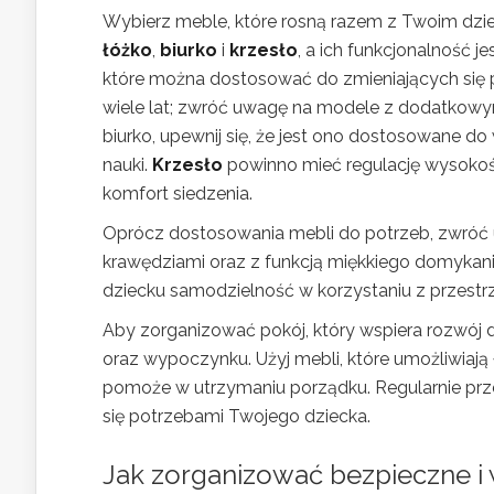
Wybierz meble, które rosną razem z Twoim dzi
łóżko
,
biurko
i
krzesło
, a ich funkcjonalność 
które można dostosować do zmieniających się 
wiele lat; zwróć uwagę na modele z dodatkowy
biurko, upewnij się, że jest ono dostosowane d
nauki.
Krzesło
powinno mieć regulację wysokośc
komfort siedzenia.
Oprócz dostosowania mebli do potrzeb, zwróć 
krawędziami oraz z funkcją miękkiego domykania
dziecku samodzielność w korzystaniu z przestrz
Aby zorganizować pokój, który wspiera rozwój d
oraz wypoczynku. Użyj mebli, które umożliwiają
pomoże w utrzymaniu porządku. Regularnie prze
się potrzebami Twojego dziecka.
Jak zorganizować bezpieczne i