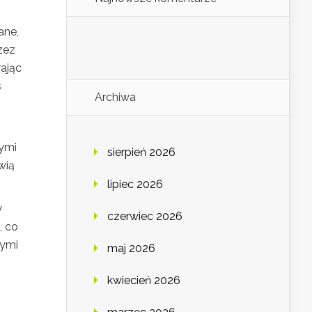
ane,
zez
ając
s
Archiwa
ymi
sierpień 2026
wią
lipiec 2026
y
czerwiec 2026
, co
cymi
maj 2026
kwiecień 2026