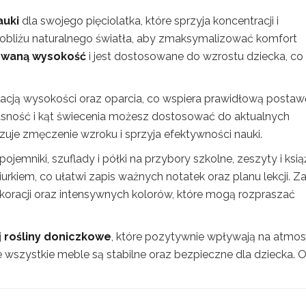
auki
dla swojego pięciolatka, które sprzyja koncentracji i
 pobliżu naturalnego światła, aby zmaksymalizować komfort
owaną wysokość
i jest dostosowane do wzrostu dziecka, co
lacją wysokości oraz oparcia, co wspiera prawidłową postaw
jasność i kąt świecenia możesz dostosować do aktualnych
zuje zmęczenie wzroku i sprzyja efektywności nauki.
jemniki, szuflady i półki na przybory szkolne, zeszyty i książ
rkiem, co ułatwi zapis ważnych notatek oraz planu lekcji. Z
dekoracji oraz intensywnych kolorów, które mogą rozpraszać
j
rośliny doniczkowe
, które pozytywnie wpływają na atmos
że wszystkie meble są stabilne oraz bezpieczne dla dziecka. 