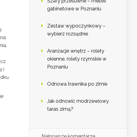
Szafy przesuwne – meble
gabinetowe w Poznaniu
Zestaw wypoczynkowy –
ę
wybierz rozsądnie
ona
ia.
Aranżacje wnętrz – rolety
okienne, rolety rzymskie w
acz
Poznaniu
 i
dku.
Odnowa trawnika po zimie
je
Jak odnowić modrzewiowy
taras zimą?
Najnowsze komentarze