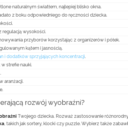
one naturalnym światłem, najlepiej blisko okna.
padało z boku odpowiedniego do ręczności dziecka.
kości.
 regulacją wysokości.
howywania przyborów korzystając z organizerów i półek.
gulowanym kątem i jasnością.
an i dodatków sprzyjających koncentracji
.
w strefie nauki.
.
w aranżacji.
e.
ierającą rozwój wyobraźni
?
obraźni
Twojego dziecka. Rozważ zastosowanie różnorodn
ka
, takich jak sortery, klocki czy puzzle. Wybierz także zabaw