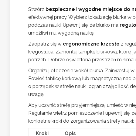
Stwórz
bezpieczne
i
wygodne miejsce do n
efektywnej pracy. Wybierz lokalizację biurka w
podczas nauki. Upewnij się, że biurko ma
regul
umożliwi mu wygodną naukę.
Zaopatrz się w
ergonomiczne krzesło
z regu
kręgosłupa. Zamontuj lampkę biurkową, której 
potrzeb. Dobrze oświetlona przestrzeń minimali
Organizuj otoczenie wokół biurka. Zainwestuj w po
Powieś tablicę korkową lub magnetyczną nad biu
o porządek w strefie nauki, ograniczając ilość 
uwagę.
Aby uczynić strefę przyjemniejszą, umieść w nie
Regularnie wietrz pomieszczenie i upewnij się, 
konkretne kroki do zorganizowania strefy nauki:
Kroki
Opis