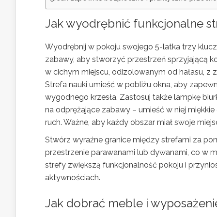
Jak wyodrębnić funkcjonalne st
Wyodrębnij w pokoju swojego 5-latka trzy klu
zabawy, aby stworzyć przestrzeń sprzyjającą ko
w cichym miejscu, odizolowanym od hałasu, z z
Strefa nauki umieść w pobliżu okna, aby zapewn
wygodnego krzesła. Zastosuj także lampkę biu
na odprężające zabawy – umieść w niej miękkie d
ruch. Ważne, aby każdy obszar miał swoje miej
Stwórz wyraźne granice między strefami za pomo
przestrzenie parawanami lub dywanami, co w ma
strefy zwiększą funkcjonalność pokoju i przyn
aktywnościach.
Jak dobrać meble i wyposażeni