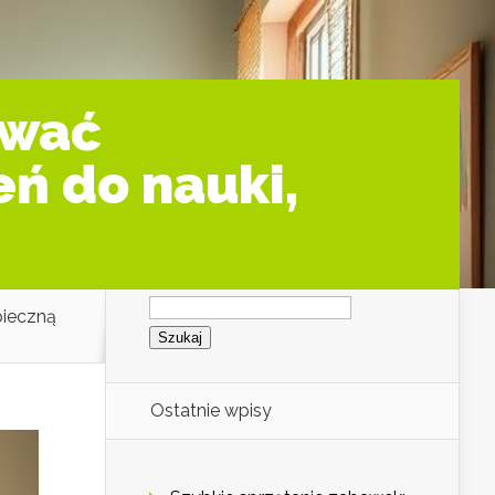
ować
eń do nauki,
Szukaj:
pieczną
Ostatnie wpisy