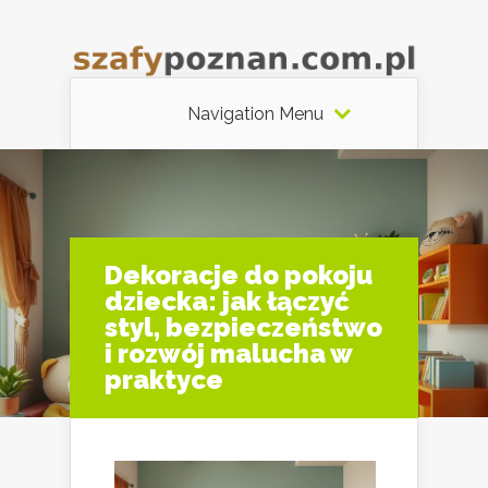
Navigation Menu
Dekoracje do pokoju
dziecka: jak łączyć
styl, bezpieczeństwo
i rozwój malucha w
praktyce