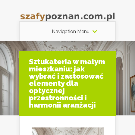
Navigation Menu
Sztukateria w małym
mieszkaniu: jak
wybrać i zastosować
elementy dla
optycznej
przestronności i
harmonii aranżacji