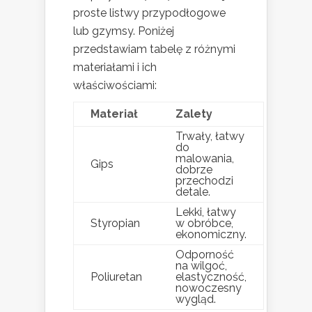
proste listwy przypodłogowe
lub gzymsy. Poniżej
przedstawiam tabelę z różnymi
materiałami i ich
właściwościami:
Materiał
Zalety
Trwały, łatwy
do
malowania,
Gips
dobrze
przechodzi
detale.
Lekki, łatwy
Styropian
w obróbce,
ekonomiczny.
Odporność
na wilgoć,
Poliuretan
elastyczność,
nowoczesny
wygląd.