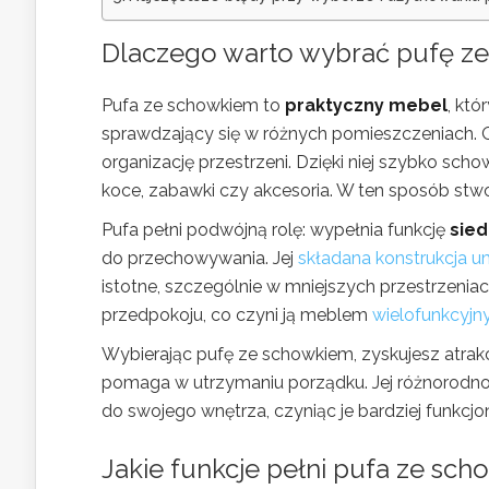
Dlaczego warto wybrać pufę ze
Pufa ze schowkiem to
praktyczny mebel
, któ
sprawdzający się w różnych pomieszczeniach. 
organizację przestrzeni. Dzięki niej szybko sch
koce, zabawki czy akcesoria. W ten sposób stw
Pufa pełni podwójną rolę: wypełnia funkcję
sied
do przechowywania. Jej
składana konstrukcja u
istotne, szczególnie w mniejszych przestrzeniach
przedpokoju, co czyni ją meblem
wielofunkcyj
Wybierając pufę ze schowkiem, zyskujesz atrakc
pomaga w utrzymaniu porządku. Jej różnorodnoś
do swojego wnętrza, czyniąc je bardziej funkcj
Jakie funkcje pełni pufa ze sch