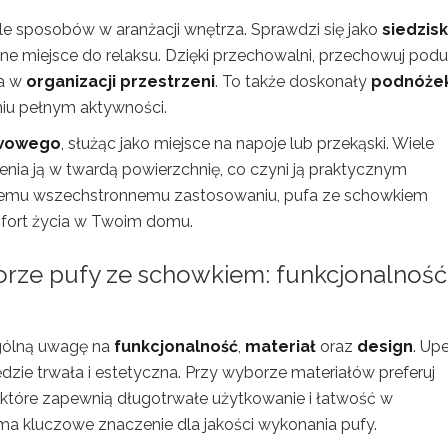
le sposobów w aranżacji wnętrza. Sprawdzi się jako
siedzis
 miejsce do relaksu. Dzięki przechowalni, przechowuj podus
ga w
organizacji przestrzeni
. To także doskonały
podnóże
iu pełnym aktywności.
awowego
, służąc jako miejsce na napoje lub przekąski. Wiele
nia ją w twardą powierzchnię, co czyni ją praktycznym
iemu wszechstronnemu zastosowaniu, pufa ze schowkiem
fort życia w Twoim domu.
rze pufy ze schowkiem: funkcjonalność
gólną uwagę na
funkcjonalność
,
materiał
oraz
design
. Up
ędzie trwała i estetyczna. Przy wyborze materiałów preferuj
ie, które zapewnią długotrwałe użytkowanie i łatwość w
a kluczowe znaczenie dla jakości wykonania pufy.