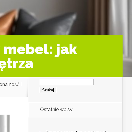
 mebel: jak
ętrza
Szukaj:
onalność i
Ostatnie wpisy