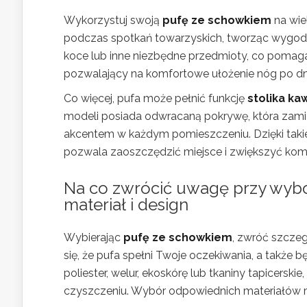
Wykorzystuj swoją
pufę ze schowkiem
na wie
podczas spotkań towarzyskich, tworząc wygodne
koce lub inne niezbędne przedmioty, co poma
pozwalający na komfortowe ułożenie nóg po dn
Co więcej, pufa może pełnić funkcję
stolika k
modeli posiada odwracaną pokrywę, która zamie
akcentem w każdym pomieszczeniu. Dzięki tak
pozwala zaoszczędzić miejsce i zwiększyć kom
Na co zwrócić uwagę przy wybo
materiał i design
Wybierając
pufę ze schowkiem
, zwróć szcze
się, że pufa spełni Twoje oczekiwania, a także b
poliester, welur, ekoskórę lub tkaniny tapicersk
czyszczeniu. Wybór odpowiednich materiałów m