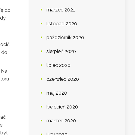
marzec 2021
fę do
gdy
listopad 2020
październik 2020
rócić
sierpień 2020
 do
lipiec 2020
 Na
loru
czerwiec 2020
maj 2020
kwiecień 2020
tać
marzec 2020
ie
Zbyt
luty 2020