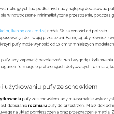
owych, okrągłych lub podłużnych, aby najlepiej dopasować pu
ją się w nowoczesne, minimalistyczne przestrzenie, podczas 
kolor, tkaninę oraz rodzaj
nóżek. W zależności od potrzeb
asować ją do Twojej przestrzeni. Pamiętaj, aby również zw
skrzyni pufy może wynosić od 13 cm w mniejszych modelach
pufy, aby zapewnić bezpieczeństwo i wygodę użytkowania.
agane informacje o preferencjach dotyczących rozmiaru, ko
e i użytkowaniu pufy ze schowkiem
żytkowaniu
pufy ze schowkiem, aby maksymalnie wykorzys
jest dobieranie
rozmiaru
pufy do przestrzeni. Mierz dokładn
c uwagę na układ pomieszczenia oraz przeznaczenie mebla. 