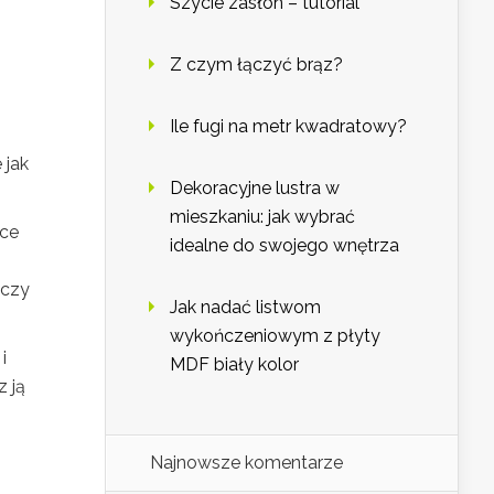
Szycie zasłon – tutorial
Z czym łączyć brąz?
Ile fugi na metr kwadratowy?
 jak
Dekoracyjne lustra w
mieszkaniu: jak wybrać
sce
idealne do swojego wnętrza
 czy
Jak nadać listwom
wykończeniowym z płyty
i
MDF biały kolor
 ją
Najnowsze komentarze