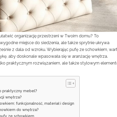
ułatwić organizację przestrzeni w Twoim domu? To
wygodne miejsce do siedzenia, ale także sprytnie ukrywa
cześnie z dala od wzroku. Wybierając pufę ze schowkiem, war
stykę, aby doskonale wpasowała się w aranżację wnętrza.
ylko praktycznym rozwiązaniem, ale także stylowym elemen
o praktyczny mebel?
cji wnętrza?
wkiem: funkcjonalność, materiał i design
schowkiem do wnętrza?
 pufy ze schowkiem