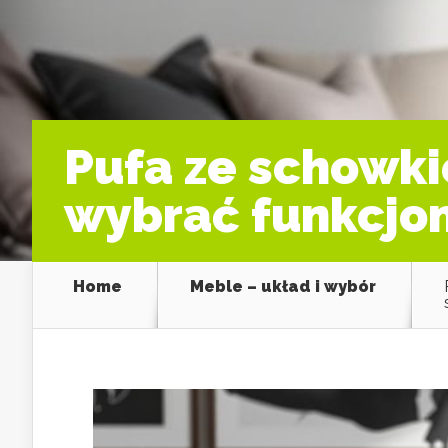
Pufa ze schowki
wybrać funkcjon
Home
Meble – układ i wybór