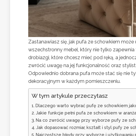
Zastanawiasz się, jak pufa ze schowkiem może 
wszechstronny mebel, który nie tylko zapewnia 
drobiazgi, które chcesz mieć pod ręką, a jedno
zwrócić uwagę na jej funkcjonalność oraz styli
Odpowiednio dobrana pufa może stać się nie t
dekoracyjnym w każdym pomieszczeniu.
W tym artykule przeczytasz
Dlaczego warto wybrać pufę ze schowkiem jak
Jakie funkcje pełni pufa ze schowkiem w aranża
Na co zwrócić uwagę przy wyborze pufy ze scho
Jak dopasować rozmiar, kształt i styl pufy ze 
Najczęstsze błędy przy wyborze i użytkowaniu