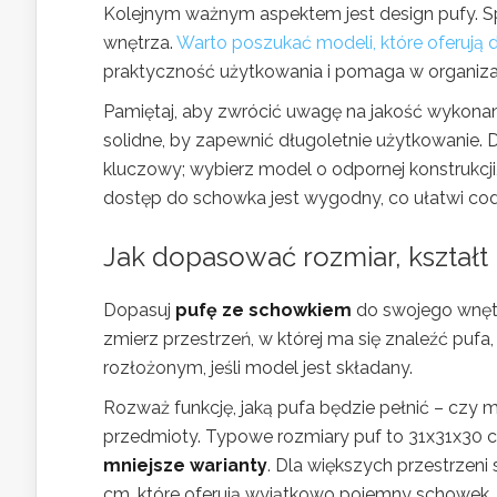
Kolejnym ważnym aspektem jest design pufy. Spra
wnętrza.
Warto poszukać modeli, które oferują
praktyczność użytkowania i pomaga w organizacj
Pamiętaj, aby zwrócić uwagę na jakość wykonan
solidne, by zapewnić długoletnie użytkowanie
kluczowy; wybierz model o odpornej konstrukcji,
dostęp do schowka jest wygodny, co ułatwi cod
Jak dopasować rozmiar, kształt 
Dopasuj
pufę ze schowkiem
do swojego wnętr
zmierz przestrzeń, w której ma się znaleźć pufa
rozłożonym, jeśli model jest składany.
Rozważ funkcję, jaką pufa będzie pełnić – czy
przedmioty. Typowe rozmiary puf to 31x31x30 
mniejsze warianty
. Dla większych przestrzeni
cm, które oferują wyjątkowo pojemny schowek.