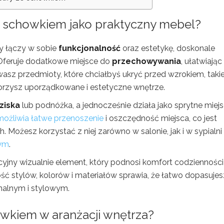
 schowkiem jako praktyczny mebel?
ry łączy w sobie
funkcjonalność
oraz estetykę, doskonale
Oferuje dodatkowe miejsce do
przechowywania
, ułatwiając
owasz przedmioty, które chciałbyś ukryć przed wzrokiem, takie
orzysz uporządkowane i estetyczne wnętrze.
ziska
lub podnóżka, a jednocześnie działa jako sprytne miej
możliwia łatwe przenoszenie
i oszczędność miejsca, co jest
. Możesz korzystać z niej zarówno w salonie, jak i w sypialni
nym
.
yjny wizualnie element, który podnosi komfort codzienności 
ć stylów, kolorów i materiałów sprawia, że łatwo dopasujesz
onalnym i stylowym.
owkiem w aranżacji wnętrza?