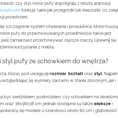
wdź, czy styl i kolor pufy współgrają z resztą aranżacji
 dodatkowe
funkcje, takie jak przegródki lub kieszonki, co zwi
i przestrzeni.
ia, szczególnie system otwierania i prowadnice, które musz
. Dobór pufy do przechowywanych przedmiotów także jest
 jeśli zamierzasz przechowywać cięższe rzeczy. Upewnij się,
zienne korzystanie z mebla.
i styl pufy ze schowkiem do wnętrza?
za, biorąc pod uwagę jej
rozmiar
,
kształt
oraz
styl
. Najpie
, uwzględniając jej wymiary zarówno w stanie złożonym, jak i
 ma być siedziskiem, podnóżkiem, czy schowkiem na określon
cm oraz 38x38x38 cm, jednak dostępne są także
większe
i
 sprawdzą się modele o szerokości około 80 cm i głębokości