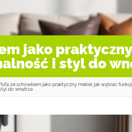
em jako praktyczny
alność i styl do wn
Pufa ze schowkiem jako praktyczny mebel: jak wybrać funkcj
styl do wnętrza