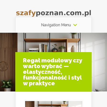
Navigation Menu
Regał modułowy czy
warto wybrać —
elastyczność,
funkcjonalność i styl
w praktyce