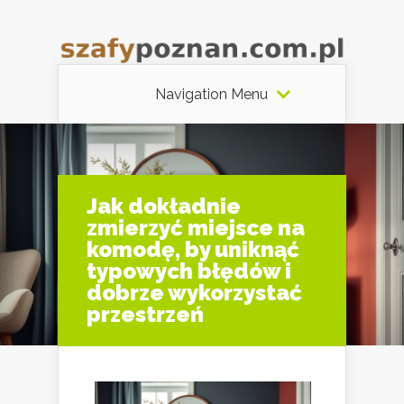
Navigation Menu
Jak dokładnie
zmierzyć miejsce na
komodę, by uniknąć
typowych błędów i
dobrze wykorzystać
przestrzeń