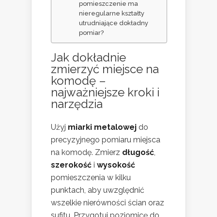
pomieszczenie ma
nieregularne kształty
utrudniające dokładny
pomiar?
Jak dokładnie
zmierzyć miejsce na
komodę –
najważniejsze kroki i
narzędzia
Użyj
miarki metalowej
do
precyzyjnego pomiaru miejsca
na komodę. Zmierz
długość
,
szerokość
i
wysokość
pomieszczenia w kilku
punktach, aby uwzględnić
wszelkie nierówności ścian oraz
sufitu. Przygotuj poziomicę do