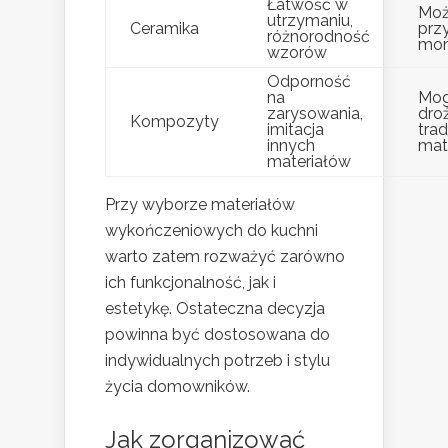
Łatwość w
Moż
utrzymaniu,
Ceramika
prz
różnorodność
mon
wzorów
Odporność
na
Mog
zarysowania,
dro
Kompozyty
imitacja
tra
innych
mat
materiałów
Przy wyborze materiałów
wykończeniowych do kuchni
warto zatem rozważyć zarówno
ich funkcjonalność, jak i
estetykę. Ostateczna decyzja
powinna być dostosowana do
indywidualnych potrzeb i stylu
życia domowników.
Jak zorganizować