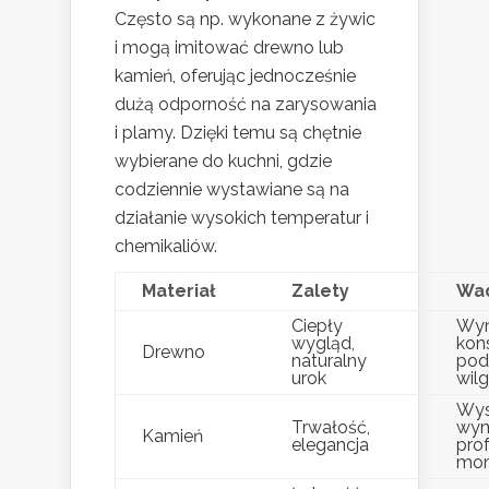
Często są np. wykonane z żywic
i mogą imitować drewno lub
kamień, oferując jednocześnie
dużą odporność na zarysowania
i plamy. Dzięki temu są chętnie
wybierane do kuchni, gdzie
codziennie wystawiane są na
działanie wysokich temperatur i
chemikaliów.
Materiał
Zalety
Wa
Ciepły
Wy
wygląd,
kons
Drewno
naturalny
pod
urok
wil
Wys
Trwałość,
wy
Kamień
elegancja
pro
mon