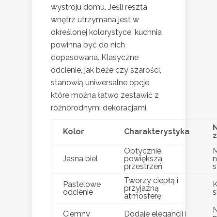
wystroju domu. Jeśli reszta
wnętrz utrzymana jest w
określonej kolorystyce, kuchnia
powinna być do nich
dopasowana. Klasyczne
odcienie, jak beże czy szarości,
stanowią uniwersalne opcje,
które można łatwo zestawić z
różnorodnymi dekoracjami.
Kolor
Charakterystyka
Optycznie
M
Jasna biel
powiększa
przestrzeń
s
Tworzy ciepłą i
Pastelowe
K
przyjazną
odcienie
atmosferę
Ciemny
Dodaje elegancji i