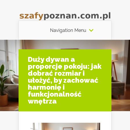
Navigation Menu
Duży dywan a
proporcje pokoju: jak
dobrać rozmiar i
ułożyć, by zachować
harmonię i
funkcjonalność
wnętrza