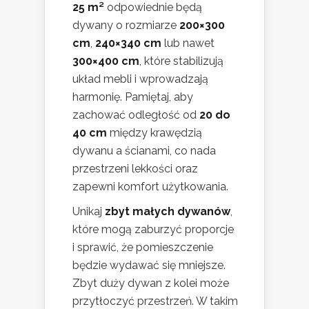
25 m²
odpowiednie będą
dywany o rozmiarze
200×300
cm
,
240×340 cm
lub nawet
300×400 cm
, które stabilizują
układ mebli i wprowadzają
harmonię. Pamiętaj, aby
zachować odległość od
20 do
40 cm
między krawędzią
dywanu a ścianami, co nada
przestrzeni lekkości oraz
zapewni komfort użytkowania.
Unikaj
zbyt małych dywanów
,
które mogą zaburzyć proporcje
i sprawić, że pomieszczenie
będzie wydawać się mniejsze.
Zbyt duży dywan z kolei może
przytłoczyć przestrzeń. W takim