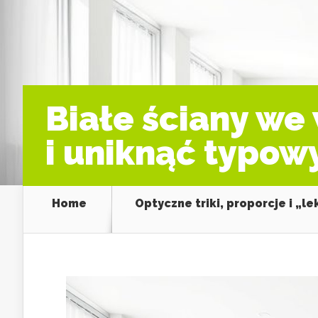
Białe ściany we 
i uniknąć typow
Home
Optyczne triki, proporcje i „l