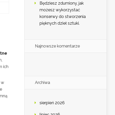
Będziesz zdumiony, jak
możesz wykorzystać
konserwy do stworzenia
pięknych dzieł sztuki.
Najnowsze komentarze
tne
h,
m ich
i w
Archiwa
łe
emną
sierpień 2026
lipiec 2026