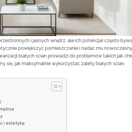
zestronnych i jasnych wnętrz, ale ich potencjał często byw
ptycznie powiększyć pomieszczenie i nadać mu nowoczesn
aranżacji białych ścian prowadzi do problemów takich jak ch
my się, jak maksymalnie wykorzystać zalety białych ścian,
ć
wnętrza
ty
ść i estetykę