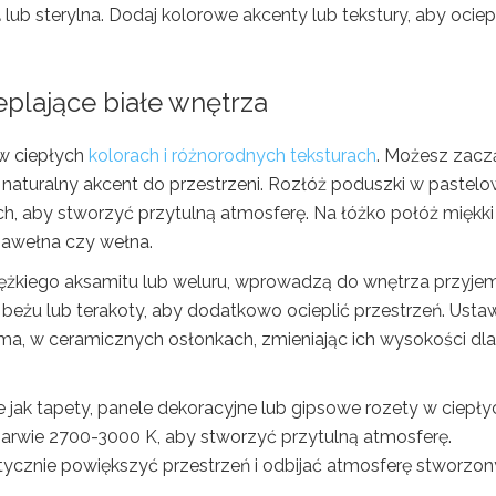
a
lub sterylna. Dodaj kolorowe akcenty lub tekstury, aby ociep
eplające białe wnętrza
w ciepłych
kolorach i różnorodnych teksturach
. Możesz zacz
 naturalny akcent do przestrzeni. Rozłóż poduszki w pastel
h, aby stworzyć przytulną atmosferę. Na łóżko połóż miękki
bawełna czy wełna.
ciężkiego aksamitu lub weluru, wprowadzą do wnętrza przyje
 beżu lub terakoty, aby dodatkowo ocieplić przestrzeń. Usta
lma, w ceramicznych osłonkach, zmieniając ich wysokości dla
 jak tapety, panele dekoracyjne lub gipsowe rozety w ciepły
barwie 2700-3000 K, aby stworzyć przytulną atmosferę.
ycznie powiększyć przestrzeń i odbijać atmosferę stworzo