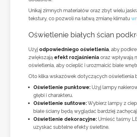
Unikaj zimnych materiałów oraz zbyt wielu jask
tekstury, co pozwoli na łatwą zmianę klimatu
wn
Oświetlenie białych ścian podkr
Użyj
odpowiedniego oświetlenia
, aby podkre
zwiększają
efekt rozjaśnienia
oraz wpływają 
oświetlenia, aby ocieplić i urozmaicić białe wnęt
Oto kilka wskazówek dotyczących oświetlenia b
Oświetlenie punktowe:
Użyj lampy nakierow
głębi i charakteru.
Oświetlenie sufitowe:
Wybierz lampy z ciepł
białe ściany będą wyglądać bardziej zachęcaj
Oświetlenie dekoracyjne:
Umieść taśmy LED
uzyskać subtelne efekty świetlne.