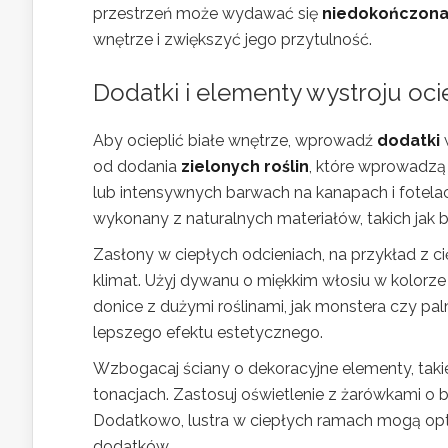
przestrzeń może wydawać się
niedokończon
wnętrze i zwiększyć jego przytulność.
Dodatki i elementy wystroju oci
Aby ocieplić białe wnętrze, wprowadź
dodatki
od dodania
zielonych roślin
, które wprowadzą
lub intensywnych barwach na kanapach i fotelac
wykonany z naturalnych materiałów, takich jak 
Zasłony w ciepłych odcieniach, na przykład z 
klimat. Użyj dywanu o miękkim włosiu w kolorze
donice z dużymi roślinami, jak monstera czy pa
lepszego efektu estetycznego.
Wzbogacaj ściany o dekoracyjne elementy, takie
tonacjach. Zastosuj oświetlenie z żarówkami o 
Dodatkowo, lustra w ciepłych ramach mogą opt
dodatków.