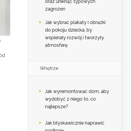
oraz uniknąć typowych
zagrożeń
Jak wybrać plakaty i obrazki
do pokoju dziecka, by
wspierały rozwój i tworzyły
a
atmosferę
y
łód
Wnętrze
Jak wyremontować dom, aby
wydobyć z niego to, co
najlepsze?
Jak błyskawicznie naprawić
podłogę