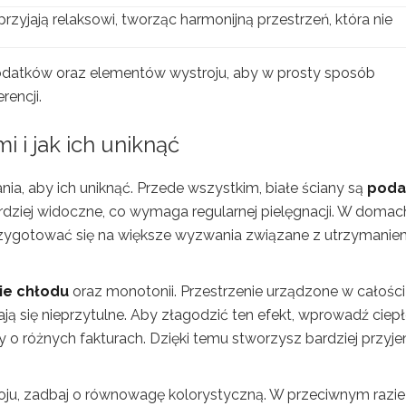
przyjają relaksowi, tworząc harmonijną przestrzeń, która nie
 dodatków oraz elementów wystroju, aby w prosty sposób
rencji.
i i jak ich uniknąć
ania, aby ich uniknąć. Przede wszystkim, białe ściany są
poda
rdziej widoczne, co wymaga regularnej pielęgnacji. W domac
przygotować się na większe wyzwania związane z utrzymanie
ie chłodu
oraz monotonii. Przestrzenie urządzone w całośc
tają się nieprzytulne. Aby złagodzić ten efekt, wprowadź ciep
ny o różnych fakturach. Dzięki temu stworzysz bardziej przyj
oju, zadbaj o równowagę kolorystyczną. W przeciwnym razie