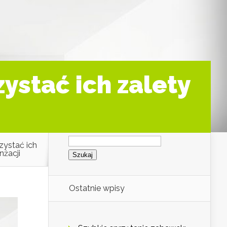
ystać ich zalety
Szukaj:
zystać ich
nżacji
Ostatnie wpisy