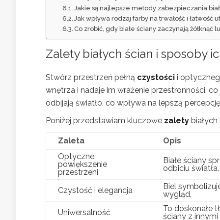
Jakie są najlepsze metody zabezpieczania bia
Jak wpływa rodzaj farby na trwałość i łatwość u
Co zrobić, gdy białe ściany zaczynają żółknąć l
Zalety białych ścian i sposoby i
Stwórz przestrzeń pełną
czystości
i optycznego
wnętrza i nadaje im wrażenie przestronności, c
odbijają światło, co wpływa na lepszą percepcję
Poniżej przedstawiam kluczowe
zalety
białych 
Zaleta
Opis
Optyczne
Białe ściany spr
powiększenie
odbiciu światła.
przestrzeni
Biel symbolizuj
Czystość i elegancja
wygląd.
To doskonałe tł
Uniwersalność
ściany z innymi 