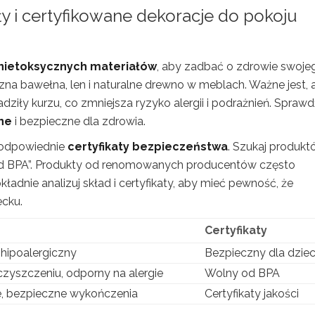
y i certyfikowane dekoracje
do
pokoju
nietoksycznych materiałów
, aby zadbać o zdrowie swoje
iczna bawełna, len i naturalne drewno w meblach. Ważne jest, 
dziły kurzu, co zmniejsza ryzyko alergii i podrażnień. Sprawd
ne
i bezpieczne dla zdrowia.
e odpowiednie
certyfikaty bezpieczeństwa
. Szukaj produkt
e od BPA”. Produkty od renomowanych producentów często
adnie analizuj skład i certyfikaty, aby mieć pewność, że
cku.
Certyfikaty
 hipoalergiczny
Bezpieczny dla dziec
czyszczeniu, odporny na alergie
Wolny od BPA
e, bezpieczne wykończenia
Certyfikaty jakości