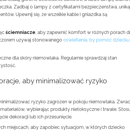
czka. Zadbaj o lampy z certyfikatami bezpieczeństwa, unika
ntów. Upewnij się, że wszelkie kable i gniazdka są
jąc
ściemniacze
, aby zapewnić komfort w różnych porach dn
wieczorem używaj stonowanego
oświetlenia, by pomóc dziecku
ieczne dla skóry niemowlaka. Regularnie sprawdzaj stan
zystość.
racje, aby minimalizować ryzyko
inimalizować ryzyko zagrożeń w pokoju niemowlaka. Zwrac
materiałów, wybierając produkty nietoksyczne i trwałe. Stosu
ie dekoracji lub ich przesunięcie.
ych miejscach, aby zapobiec sytuacjom, w których dziecko