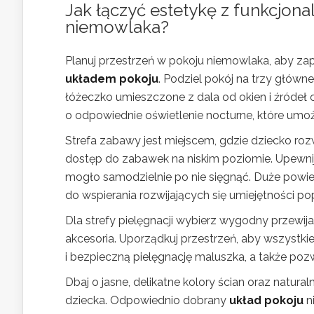
Jak łączyć estetykę z funkcjon
niemowlaka?
Planuj przestrzeń w pokoju niemowlaka, aby 
układem pokoju
. Podziel pokój na trzy główne
łóżeczko umieszczone z dala od okien i źródeł 
o odpowiednie oświetlenie nocturne, które umo
Strefa zabawy jest miejscem, gdzie dziecko roz
dostęp do zabawek na niskim poziomie. Upewnij
mogło samodzielnie po nie sięgnąć. Duże powier
do wspierania rozwijających się umiejętności p
Dla strefy pielęgnacji wybierz wygodny przewij
akcesoria. Uporządkuj przestrzeń, aby wszystki
i bezpieczną pielęgnację maluszka, a także poz
Dbaj o jasne, delikatne kolory ścian oraz natur
dziecka. Odpowiednio dobrany
układ pokoju
n