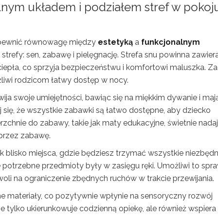
alnym układem i podziałem stref w pokoj
zapewnić równowagę między
estetyką
a
funkcjonalnym
 strefy: sen, zabawę i pielęgnację. Strefa snu powinna zawier
ciepła, co sprzyja bezpieczeństwu i komfortowi maluszka. Z
żliwi rodzicom łatwy dostęp w nocy.
wija swoje umiejętności, bawiąc się na miękkim dywanie i maj
 się, że wszystkie zabawki są łatwo dostępne, aby dziecko
zchnie do zabawy, takie jak maty edukacyjne, świetnie nadaj
oprzez zabawę.
ak blisko miejsca, gdzie będziesz trzymać wszystkie niezbęd
e potrzebne przedmioty były w zasięgu ręki. Umożliwi to spr
woli na ograniczenie zbędnych ruchów w trakcie przewijania.
alne materiały, co pozytywnie wpłynie na sensoryczny rozwój
ie tylko ukierunkowuje codzienną opiekę, ale również wspiera