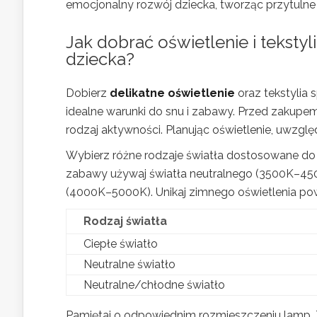
emocjonalny rozwój dziecka, tworząc przytulne 
Jak dobrać oświetlenie i teksty
dziecka?
Dobierz
delikatne oświetlenie
oraz tekstylia 
idealne warunki do snu i zabawy. Przed zakupem
rodzaj aktywności. Planując oświetlenie, uwzględ
Wybierz różne rodzaje światła dostosowane do 
zabawy używaj światła neutralnego (3500K–4500
(4000K–5000K). Unikaj zimnego oświetlenia po
Rodzaj światła
Ciepłe światło
Neutralne światło
Neutralne/chłodne światło
Pamiętaj o odpowiednim rozmieszczeniu lamp. Z