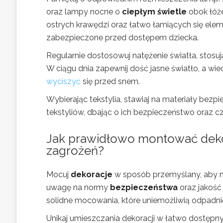
oraz lampy nocne o
ciepłym świetle
obok łóże
ostrych krawędzi oraz łatwo łamiących się eleme
zabezpieczone przed dostępem dziecka.
Regularnie dostosowuj natężenie światła, stosu
W ciągu dnia zapewnij dość jasne światło, a 
wyciszyć
się przed snem.
Wybierając tekstylia, stawiaj na materiały bezp
tekstyliów, dbając o ich bezpieczeństwo oraz c
Jak prawidłowo montować deko
zagrożeń?
Mocuj
dekoracje
w sposób przemyślany, aby m
uwagę na normy
bezpieczeństwa
oraz jakość 
solidne mocowania, które uniemożliwią odpadnięc
Unikaj umieszczania dekoracji w łatwo dostępn