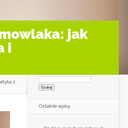
emowlaka: jak
 i
Szukaj:
etykę z
Ostatnie wpisy