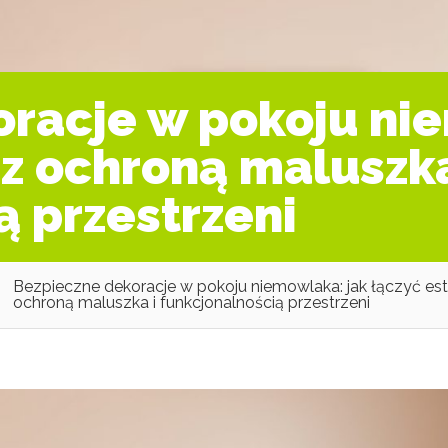
racje w pokoju ni
 z ochroną maluszka
ą przestrzeni
Bezpieczne dekoracje w pokoju niemowlaka: jak łączyć est
ochroną maluszka i funkcjonalnością przestrzeni