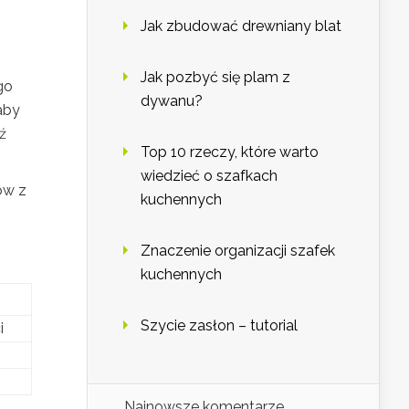
Jak zbudować drewniany blat
Jak pozbyć się plam z
go
dywanu?
aby
ź
Top 10 rzeczy, które warto
wiedzieć o szafkach
ów z
kuchennych
Znaczenie organizacji szafek
kuchennych
Szycie zasłon – tutorial
i
Najnowsze komentarze