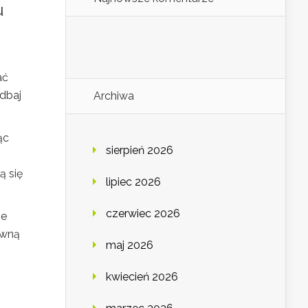
u
ać
adbaj
Archiwa
ąc
sierpień 2026
ą się
lipiec 2026
czerwiec 2026
ne
awną
maj 2026
kwiecień 2026