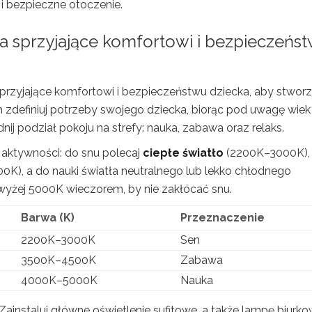
i bezpieczne otoczenie.
lia sprzyjające komfortowi i bezpieczeńs
sprzyjające komfortowi i bezpieczeństwu dziecka, aby stwor
 zdefiniuj potrzeby swojego dziecka, biorąc pod uwagę wiek 
nij podział pokoju na strefy: nauka, zabawa oraz relaks.
aktywności: do snu polecaj
ciepłe światło
(2200K–3000K),
K), a do nauki światła neutralnego lub lekko chłodnego
wyżej 5000K wieczorem, by nie zakłócać snu.
Barwa (K)
Przeznaczenie
2200K–3000K
Sen
3500K–4500K
Zabawa
4000K–5000K
Nauka
ainstaluj główne oświetlenie sufitowe, a także lampę biurk