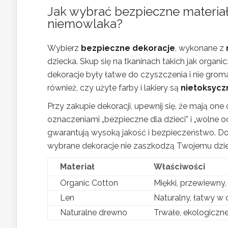
Jak
wybrać bezpieczne materiał
niemowlaka
?
Wybierz
bezpieczne dekoracje
, wykonane z
dziecka. Skup się na tkaninach takich jak organ
dekoracje były łatwe do czyszczenia i nie groma
również, czy użyte farby i lakiery są
nietoksycz
Przy zakupie dekoracji, upewnij się, że mają on
oznaczeniami „bezpieczne dla dzieci” i „woln
gwarantują wysoką jakość i bezpieczeństwo. Dokł
wybrane dekoracje nie zaszkodzą Twojemu dzie
Materiał
Właściwości
Organic Cotton
Miękki, przewiewny,
Len
Naturalny, łatwy w 
Naturalne drewno
Trwałe, ekologiczn