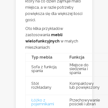
który na co dzień zajmuje mało
miejsca, a w razie potrzeby
powiększa się dla większej ilości
gości.
Oto kilka przykładów
zastosowania
mebli
wielofunkcyjnych
w małych
mieszkaniach:
Typ mebla
Funkcja
Miejsce do
Sofa z funkcją
siedzenia i
spania
spania
Stół
Kompaktowy
rozkładany
lub powiększony
Łóżko z
Przechowywanie
pojemnikami
pościeli i ubrań