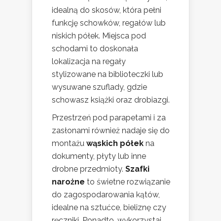
idealną do skosów, która pełni
funkcję schowków, regałów lub
niskich półek. Miejsca pod
schodami to doskonała
lokalizacja na regały
stylizowane na biblioteczki lub
wysuwane szuflady, gdzie
schowasz książki oraz drobiazgi.
Przestrzeń pod parapetami i za
zasłonami również nadaje się do
montażu
wąskich półek
na
dokumenty, płyty lub inne
drobne przedmioty.
Szafki
narożne
to świetne rozwiązanie
do zagospodarowania kątów,
idealne na sztućce, bieliznę czy
ręczniki. Ponadto, wykorzystaj