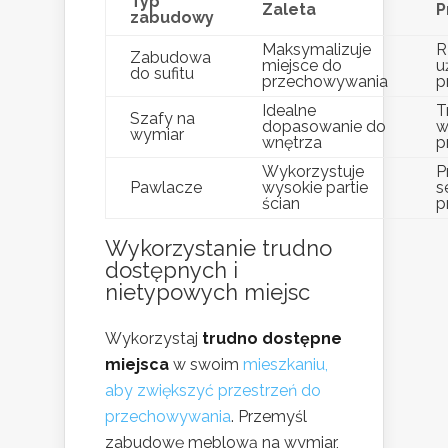
Typ
Zaleta
P
zabudowy
Maksymalizuje
R
Zabudowa
miejsce do
u
do sufitu
przechowywania
p
Idealne
T
Szafy na
dopasowanie do
w
wymiar
wnętrza
p
Wykorzystuje
P
Pawlacze
wysokie partie
s
ścian
p
Wykorzystanie trudno
dostępnych i
nietypowych miejsc
Wykorzystaj
trudno dostępne
miejsca
w swoim
mieszkaniu,
aby zwiększyć przestrzeń do
przechowywania
. Przemyśl
zabudowę meblową na wymiar,