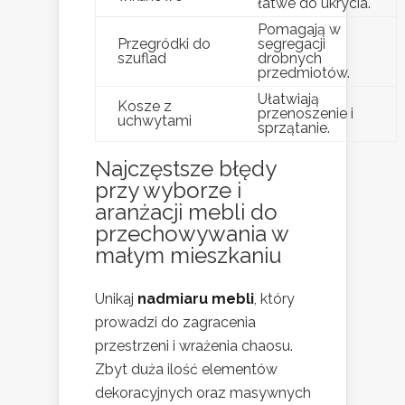
łatwe do ukrycia.
Pomagają w
Przegródki do
segregacji
szuflad
drobnych
przedmiotów.
Ułatwiają
Kosze z
przenoszenie i
uchwytami
sprzątanie.
Najczęstsze błędy
przy wyborze i
aranżacji mebli do
przechowywania w
małym mieszkaniu
Unikaj
nadmiaru mebli
, który
prowadzi do zagracenia
przestrzeni i wrażenia chaosu.
Zbyt duża ilość elementów
dekoracyjnych oraz masywnych