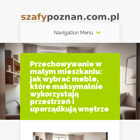
Navigation Menu
Przechowywanie w
małym mieszkaniu:
jak wybrać meble,
które maksymalnie
wykorzystają
przestrzeń i
uporządkują wnętrze