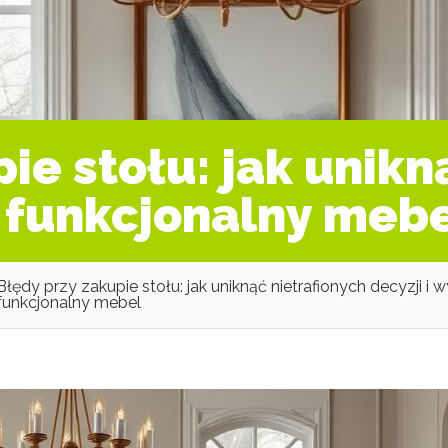
ie stołu: jak unikn
ć funkcjonalny meb
Błędy przy zakupie stołu: jak uniknąć nietrafionych decyzji i 
funkcjonalny mebel