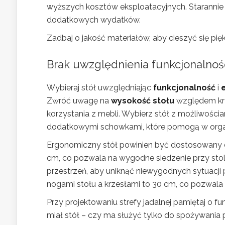
wyższych kosztów eksploatacyjnych. Starannie 
dodatkowych wydatków.
Zadbaj o jakość materiałów, aby cieszyć się pię
Brak uwzględnienia funkcjonalnośc
Wybieraj stół uwzględniając
funkcjonalność
i
Zwróć uwagę na
wysokość stołu
względem krz
korzystania z mebli. Wybierz stół z możliwości
dodatkowymi schowkami, które pomogą w organi
Ergonomiczny stół powinien być dostosowany 
cm, co pozwala na wygodne siedzenie przy stole
przestrzeń, aby uniknąć niewygodnych sytuacji
nogami stołu a krzesłami to 30 cm, co pozwal
Przy projektowaniu strefy jadalnej pamiętaj o f
miał stół – czy ma służyć tylko do spożywania p