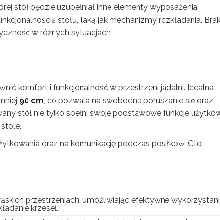
órej stół będzie uzupełniał inne elementy wyposażenia.
unkcjonalnością stołu, taką jak mechanizmy rozkładania. Bra
tyczność w różnych sytuacjach.
wnić komfort i funkcjonalność w przestrzeni jadalni. Idealna
mniej
90 cm
, co pozwala na swobodne poruszanie się oraz
ny stół nie tylko spełni swoje podstawowe funkcje użytko
stole.
użytkowania oraz na komunikację podczas posiłków. Oto
ąskich przestrzeniach, umożliwiając efektywne wykorzystan
ładanie krzeseł.