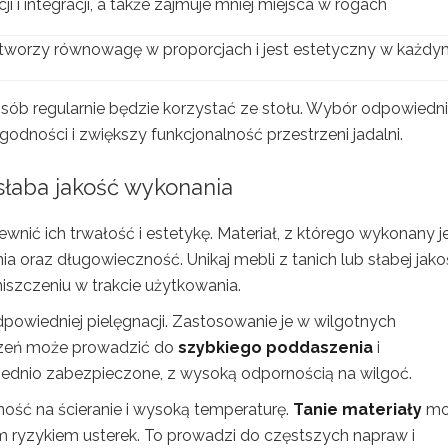
i i integracji, a także zajmuje mniej miejsca w rogach
, tworzy równowagę w proporcjach i jest estetyczny w każd
e osób regularnie będzie korzystać ze stołu. Wybór odpowiedn
godności i zwiększy funkcjonalność przestrzeni jadalni.
słaba jakość wykonania
ewnić ich trwałość i estetykę. Materiał, z którego wykonany j
ia oraz długowieczność. Unikaj mebli z tanich lub słabej jako
szczeniu w trakcie użytkowania.
owiedniej pielęgnacji. Zastosowanie je w wilgotnych
zeń może prowadzić do
szybkiego poddaszenia
i
iednio zabezpieczone, z wysoką odpornością na wilgoć.
ność na ścieranie i wysoką temperaturę.
Tanie materiały
mo
 ryzykiem usterek. To prowadzi do częstszych napraw i