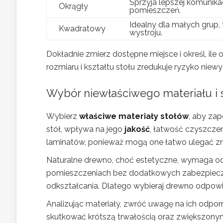
Sprzyja lepszej komunikacj
Okrągły
pomieszczeń.
Idealny dla małych grup
Kwadratowy
wystroju.
Dokładnie zmierz dostępne miejsce i określ, il
rozmiaru i kształtu stołu zredukuje ryzyko niewy
Wybór niewłaściwego materiału i 
Wybierz
właściwe materiały stołów
, aby zap
stół, wpływa na jego
jakość
, łatwość czyszczen
laminatów, ponieważ mogą one łatwo ulegać zni
Naturalne drewno, choć estetyczne, wymaga odp
pomieszczeniach bez dodatkowych zabezpiec
odkształcania. Dlatego wybieraj drewno odpow
Analizując materiały, zwróć uwagę na ich odpor
skutkować krótszą trwałością oraz zwiększonym