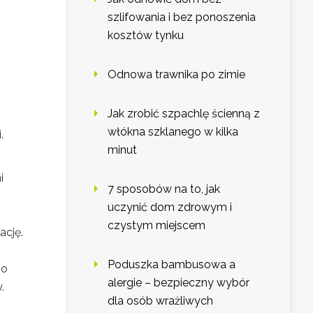
szlifowania i bez ponoszenia
kosztów tynku
Odnowa trawnika po zimie
Jak zrobić szpachlę ścienną z
włókna szklanego w kilka
.
minut
i
7 sposobów na to, jak
uczynić dom zdrowym i
czystym miejscem
ację.
Poduszka bambusowa a
go
alergie – bezpieczny wybór
.
dla osób wrażliwych