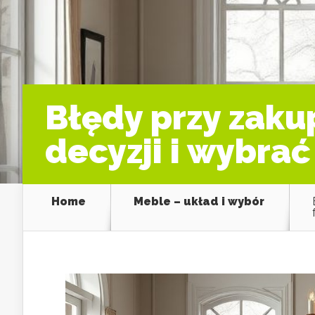
Błędy przy zakup
decyzji i wybra
Home
Meble – układ i wybór