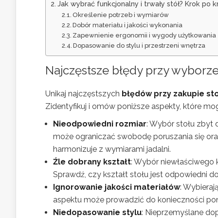
Jak wybrać funkcjonalny i trwały stół? Krok po k
Określenie potrzeb i wymiarów
Dobór materiału i jakości wykonania
Zapewnienie ergonomii i wygody użytkowania
Dopasowanie do stylu i przestrzeni wnętrza
Najczęstsze błędy przy wyborze
Unikaj najczęstszych
błędów przy zakupie st
Zidentyfikuj i omów poniższe aspekty, które mog
Nieodpowiedni rozmiar
: Wybór stołu zbyt
może ograniczać swobodę poruszania się oraz
harmonizuje z wymiarami jadalni.
Źle dobrany kształt
: Wybór niewłaściwego k
Sprawdź, czy kształt stołu jest odpowiedni do
Ignorowanie jakości materiałów
: Wybieraj
aspektu może prowadzić do konieczności pon
Niedopasowanie stylu
: Nieprzemyślane do