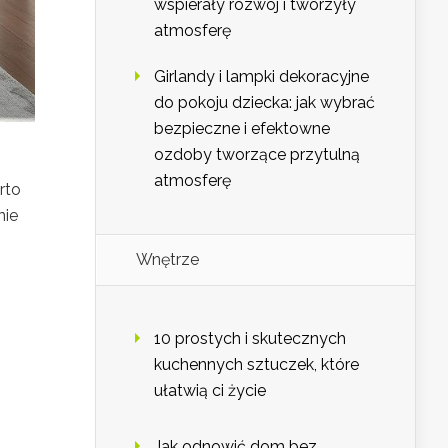
wspierały rozwój i tworzyły
atmosferę
Girlandy i lampki dekoracyjne
do pokoju dziecka: jak wybrać
bezpieczne i efektowne
ozdoby tworzące przytulną
atmosferę
rto
nie
Wnętrze
10 prostych i skutecznych
kuchennych sztuczek, które
ułatwią ci życie
Jak odnowić dom bez