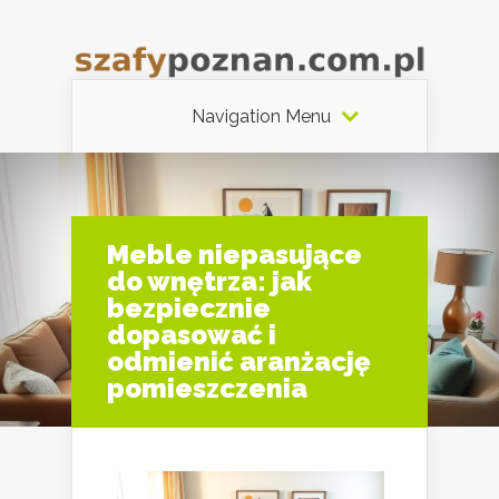
Navigation Menu
Meble niepasujące
do wnętrza: jak
bezpiecznie
dopasować i
odmienić aranżację
pomieszczenia