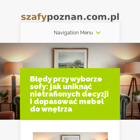
Navigation Menu
Błędy przy wyborze
sofy: jak uniknąć
nietrafionych decyzji
i dopasować mebel
do wnętrza