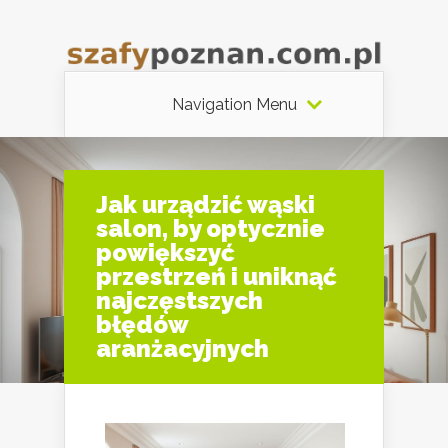
Navigation Menu
Jak urządzić wąski
salon, by optycznie
powiększyć
przestrzeń i uniknąć
najczęstszych
błędów
aranżacyjnych