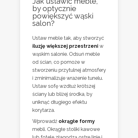
Jak ustawić meble,
by optycznie
powiększyć wąski
salon?
Ustaw meble tak, aby stworzyć
iluzję większej przestrzeni
w
wąskim salonie. Odsuń meble
od ścian, co pomoże w
stworzeniu przytulnej atmosfery
i zminimalizuje wrażenie tunelu.
Ustaw sofę wzdłuż krótszej
ściany lub bliżej środka, by
uniknąć długiego efektu
korytarza.
Wprowadź
okrągłe formy
mebli. Okrągłe stoliki kawowe
lub fotele złagodzą ostre linie i