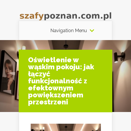
Navigation Menu
Oświetlenie w
wąskim pokoju: jak
łączyć
funkcjonalność z
efektownym
powiększeniem
przestrzeni