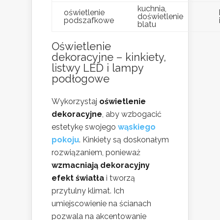
kuchnia,
oświetlenie
doświetlenie
podszafkowe
blatu
Oświetlenie
dekoracyjne – kinkiety,
listwy LED i lampy
podłogowe
Wykorzystaj
oświetlenie
dekoracyjne
, aby wzbogacić
estetykę swojego
wąskiego
pokoju
. Kinkiety są doskonałym
rozwiązaniem, ponieważ
wzmacniają dekoracyjny
efekt światła
i tworzą
przytulny klimat. Ich
umiejscowienie na ścianach
pozwala na akcentowanie