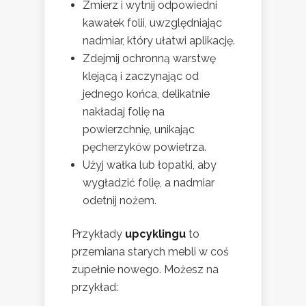
Zmierz i wytnij odpowiedni
kawałek folii, uwzględniając
nadmiar, który ułatwi aplikację.
Zdejmij ochronną warstwę
klejącą i zaczynając od
jednego końca, delikatnie
nakładaj folię na
powierzchnię, unikając
pęcherzyków powietrza.
Użyj wałka lub łopatki, aby
wygładzić folię, a nadmiar
odetnij nożem.
Przykłady
upcyklingu
to
przemiana starych mebli w coś
zupełnie nowego. Możesz na
przykład: