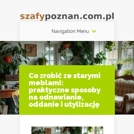
Navigation Menu
Co zrobić ze starymi
meblami:
praktyczne sposoby
na odnawianie,
oddanie i utylizację