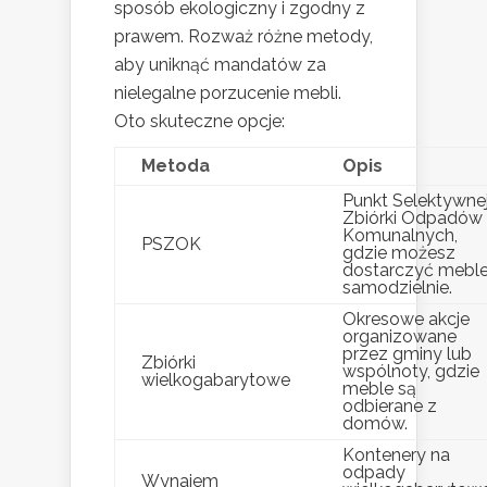
sposób ekologiczny i zgodny z
prawem. Rozważ różne metody,
aby uniknąć mandatów za
nielegalne porzucenie mebli.
Oto skuteczne opcje:
Metoda
Opis
Punkt Selektywne
Zbiórki Odpadów
Komunalnych,
PSZOK
gdzie możesz
dostarczyć mebl
samodzielnie.
Okresowe akcje
organizowane
przez gminy lub
Zbiórki
wspólnoty, gdzie
wielkogabarytowe
meble są
odbierane z
domów.
Kontenery na
odpady
Wynajem