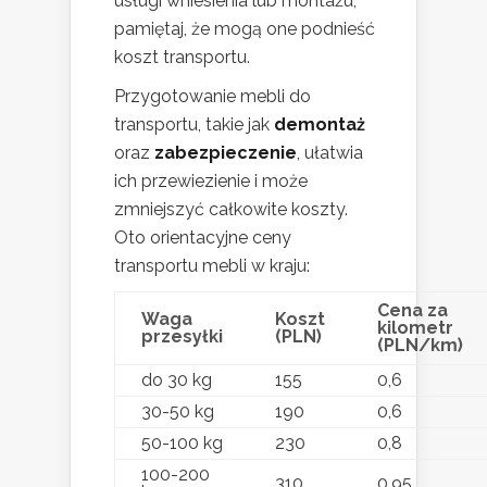
usługi wniesienia lub montażu,
pamiętaj, że mogą one podnieść
koszt transportu.
Przygotowanie mebli do
transportu, takie jak
demontaż
oraz
zabezpieczenie
, ułatwia
ich przewiezienie i może
zmniejszyć całkowite koszty.
Oto orientacyjne ceny
transportu mebli w kraju:
Cena za
Waga
Koszt
kilometr
przesyłki
(PLN)
(PLN/km)
do 30 kg
155
0,6
30-50 kg
190
0,6
50-100 kg
230
0,8
100-200
310
0,95