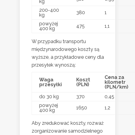
kg
200-400
380
1
kg
powyżej
475
1,1
400 kg
W przypadku transportu
międzynarodowego koszty są
wyższe, a przykładowe ceny dla
przesyłek wynoszą:
Cena za
Waga
Koszt
kilometr
przesyłki
(PLN)
(PLN/km)
do 30 kg
370
0,45
powyżej
1650
1,2
400 kg
Aby zredukować koszty, rozważ
zorganizowanie samodzielnego