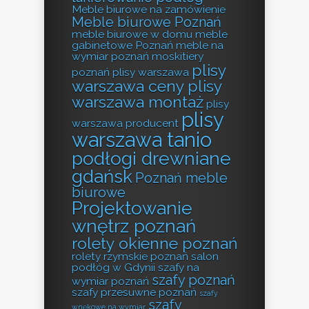
Meble biurowe na zamówienie
Meble biurowe Poznań
meble biurowe w domu
meble
gabinetowe Poznań
meble na
wymiar poznań
moskitiery
plisy
poznań
plisy warszawa
warszawa ceny
plisy
warszawa montaż
plisy
plisy
warszawa producent
warszawa tanio
podłogi drewniane
gdańsk
Poznań meble
biurowe
Projektowanie
wnętrz poznań
rolety okienne poznań
rolety rzymskie poznań
salon
podłóg w Gdynii
szafy na
szafy poznań
wymiar poznań
szafy przesuwne poznań
szafy
szafy
wnękowe na wymiar