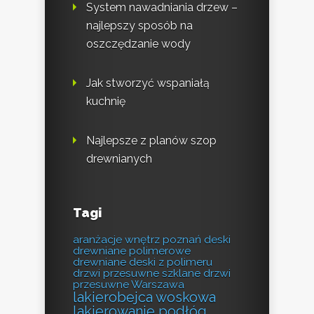
System nawadniania drzew –
najlepszy sposób na
oszczędzanie wody
Jak stworzyć wspaniałą
kuchnię
Najlepsze z planów szop
drewnianych
Tagi
aranżacje wnętrz poznań
deski
drewniane polimerowe
drewniane deski z polimeru
drzwi przesuwne szklane
drzwi
przesuwne Warszawa
lakierobejca woskowa
lakierowanie podłóg