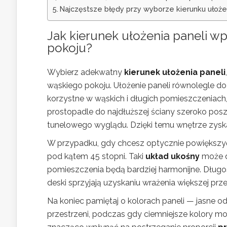
Najczęstsze błędy przy wyborze kierunku ułoże
Jak kierunek ułożenia paneli w
pokoju
?
Wybierz adekwatny
kierunek ułożenia paneli
wąskiego pokoju. Ułożenie paneli równolegle do 
korzystne w wąskich i długich pomieszczeniach, 
prostopadle do najdłuższej ściany szeroko po
tunelowego wyglądu. Dzięki temu wnętrze zyska
W przypadku, gdy chcesz optycznie powiększyć p
pod kątem 45 stopni. Taki
układ ukośny
może d
pomieszczenia będą bardziej harmonijne. Długoś
deski sprzyjają uzyskaniu wrażenia większej prze
Na koniec pamiętaj o kolorach paneli — jasne odc
przestrzeni, podczas gdy ciemniejsze kolory m