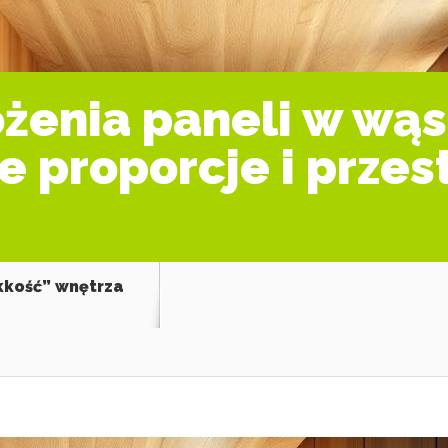
ożenia paneli w wą
e proporcje i przes
ekkość” wnętrza