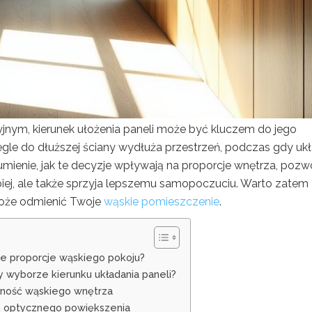
yjnym, kierunek ułożenia paneli może być kluczem do jego
legle do dłuższej ściany wydłuża przestrzeń, podczas gdy uk
mienie, jak te decyzje wpływają na proporcje wnętrza, pozwo
epiej, ale także sprzyja lepszemu samopoczuciu. Warto zatem
 może odmienić Twoje
wąskie pomieszczenie
.
ne proporcje wąskiego pokoju?
zy wyborze kierunku układania paneli?
onność wąskiego wnętrza
em optycznego powiększenia