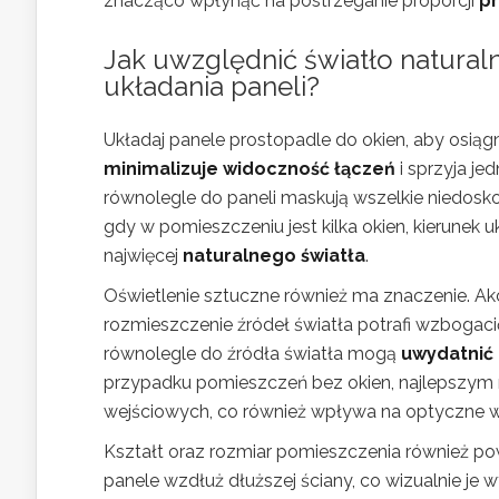
znacząco wpłynąć na postrzeganie proporcji
pr
Jak uwzględnić światło natural
układania paneli?
Układaj panele prostopadle do okien, aby osiąg
minimalizuje widoczność łączeń
i sprzyja je
równolegle do paneli maskują wszelkie niedosko
gdy w pomieszczeniu jest kilka okien, kierunek
najwięcej
naturalnego światła
.
Oświetlenie sztuczne również ma znaczenie. Ak
rozmieszczenie źródeł światła potrafi wzbogacić
równolegle do źródła światła mogą
uwydatnić 
przypadku pomieszczeń bez okien, najlepszym r
wejściowych, co również wpływa na optyczne wy
Kształt oraz rozmiar pomieszczenia również p
panele wzdłuż dłuższej ściany, co wizualnie je 