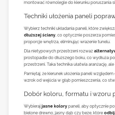
montować równolegle do kierunku poruszania się
Techniki ułożenia paneli popra
Wybierz techniki układania paneli, które zwięks
dłuższej ściany
, co optycznie poszerza pomies
proporcje wnętrza, eliminując wrażenie tunelu.
Dla nietypowych przestrzeni rozważ
alternaty
prostopadle do dłuższego boku, co wydłuża p
przestrzeni. Taka technika ułatwia aranżację, a
Pamiętaj, że kierunek ułożenia paneli względem 
wzrok od wejścia w głąb pomieszczenia, co stwor
Dobór koloru, formatu i wzoru
Wybieraj
jasne kolory
paneli, aby optycznie po
bielone drewno, jasny dąb czy beże, które
odbij