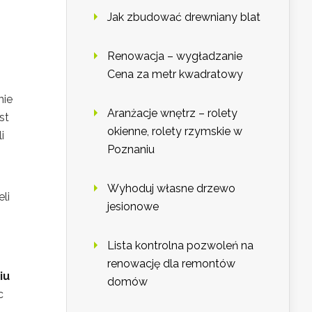
Jak zbudować drewniany blat
Renowacja – wygładzanie
Cena za metr kwadratowy
nie
Aranżacje wnętrz – rolety
st
okienne, rolety rzymskie w
i
Poznaniu
Wyhoduj własne drzewo
li
jesionowe
Lista kontrolna pozwoleń na
renowację dla remontów
iu
domów
c