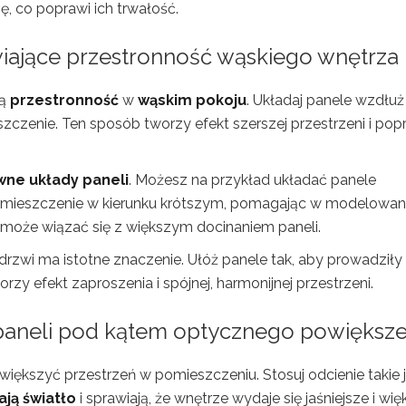
, co poprawi ich trwałość.
wiające przestronność wąskiego wnętrza
zą
przestronność
w
wąskim pokoju
. Układaj panele wzdłuż
zczenie. Ten sposób tworzy efekt szerszej przestrzeni i pop
wne układy paneli
. Możesz na przykład układać panele
omieszczenie w kierunku krótszym, pomagając w modelowan
le może wiązać się z większym docinaniem paneli.
drzwi ma istotne znaczenie. Ułóż panele tak, aby prowadziły
zy efekt zaproszenia i spójnej, harmonijnej przestrzeni.
 paneli pod kątem optycznego powiększe
większyć przestrzeń w pomieszczeniu. Stosuj odcienie takie 
ają światło
i sprawiają, że wnętrze wydaje się jaśniejsze i wię