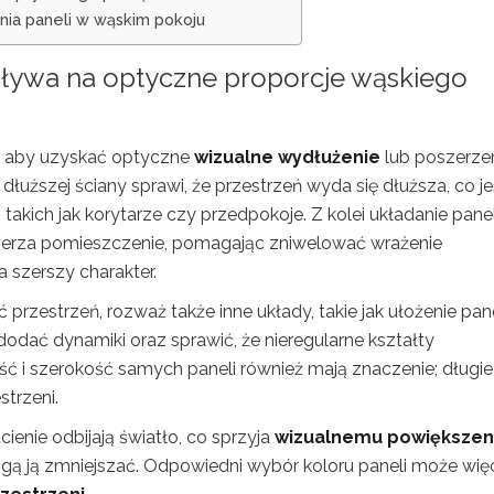
nia paneli w wąskim pokoju
pływa na optyczne proporcje
wąskiego
, aby uzyskać optyczne
wizualne wydłużenie
lub poszerze
dłuższej ściany sprawi, że przestrzeń wyda się dłuższa, co je
takich jak korytarze czy przedpokoje. Z kolei układanie panel
szerza pomieszczenie, pomagając zniwelować wrażenie
 szerszy charakter.
rzestrzeń, rozważ także inne układy, takie jak ułożenie pane
odać dynamiki oraz sprawić, że nieregularne kształty
ć i szerokość samych paneli również mają znaczenie; długie
strzeni.
ienie odbijają światło, co sprzyja
wizualnemu powiększen
ogą ją zmniejszać. Odpowiedni wybór koloru paneli może wię