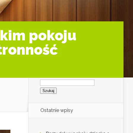
skim pokoju
tronność
Szukaj:
Ostatnie wpisy