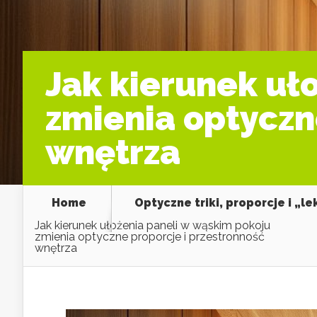
Jak kierunek uł
zmienia optyczn
wnętrza
Home
Optyczne triki, proporcje i „l
Jak kierunek ułożenia paneli w wąskim pokoju
zmienia optyczne proporcje i przestronność
wnętrza