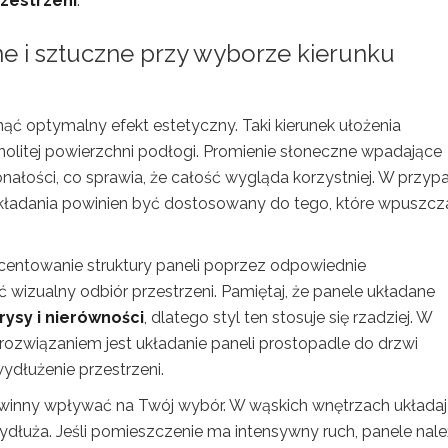
zestrzeni
.
ne i sztuczne przy wyborze kierunku
nąć optymalny efekt estetyczny. Taki kierunek ułożenia
dnolitej powierzchni podłogi. Promienie słoneczne wpadające
nałości, co sprawia, że całość wygląda korzystniej. W przyp
 układania powinien być dostosowany do tego, które wpuszcz
centowanie struktury paneli poprzez odpowiednie
 wizualny odbiór przestrzeni. Pamiętaj, że panele układane
rysy i nierówności
, dlatego styl ten stosuje się rzadziej. W
ozwiązaniem jest układanie paneli prostopadle do drzwi
dłużenie przestrzeni.
owinny wpływać na Twój wybór. W wąskich wnętrzach układaj
wydłuża. Jeśli pomieszczenie ma intensywny ruch, panele nal