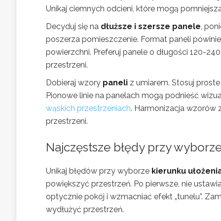
Unikaj ciemnych odcieni, które mogą pomniejsza
Decyduj się na
dłuższe i szersze panele
, pon
poszerza pomieszczenie. Format paneli powinien
powierzchni. Preferuj panele o długości 120-240
przestrzeni.
Dobieraj wzory
paneli
z umiarem. Stosuj proste s
Pionowe linie na panelach mogą podnieść wizual
wąskich przestrzeniach
. Harmonizacja wzorów z
przestrzeni.
Najczęstsze błędy przy wyborze
Unikaj błędów przy wyborze
kierunku ułożeni
powiększyć przestrzeń. Po pierwsze, nie ustawia
optycznie pokój i wzmacniać efekt „tunelu”. Zam
wydłużyć przestrzeń.