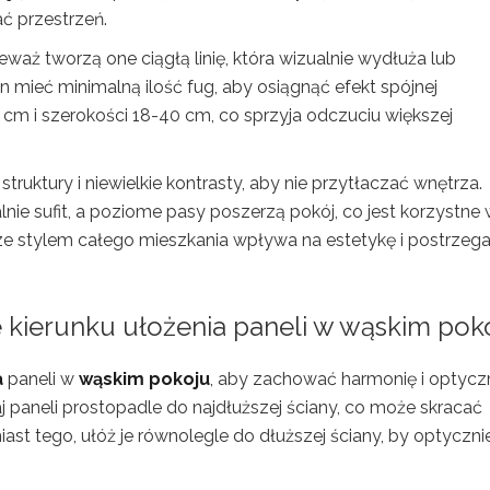
ć przestrzeń.
ieważ tworzą one ciągłą linię, która wizualnie wydłuża lub
 mieć minimalną ilość fug, aby osiągnąć efekt spójnej
 cm i szerokości 18-40 cm, co sprzyja odczuciu większej
truktury i niewielkie kontrasty, aby nie przytłaczać wnętrza.
nie sufit, a poziome pasy poszerzą pokój, co jest korzystne
e stylem całego mieszkania wpływa na estetykę i postrzega
 kierunku ułożenia paneli w wąskim pok
a
paneli w
wąskim pokoju
, aby zachować harmonię i optycz
j paneli prostopadle do najdłuższej ściany, co może skracać
iast tego, ułóż je równolegle do dłuższej ściany, by optyczni