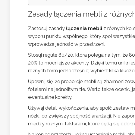
Zasady łączenia mebli z różnych 
Zastosuj zasady
łączenia mebli
z różnych kole
wyboru punktu wspólnego, który spoi wszystkie e
wprowadzą jedność w przestrzeni.
Stosuj regułę 80/20, która polega na tym, że 80
20% to mocniejsze akcenty. Dzięki temu uniknie
różnych form jednocześnie; wybierz kilka kluczo
Upewnij się, że proporcje mebli są zharmonizo
fotelami na jednolitym tle. Warto także ocenić, j
ewentualne korekty.
Używaj detali wykończenia, aby spoić zestaw 
nóżki, co zwiększy spójność aranżacji. Nie zapo
między różnymi fakturami, które będą się dob
Na koniec przetestuj różne ustawienia mebli, aby