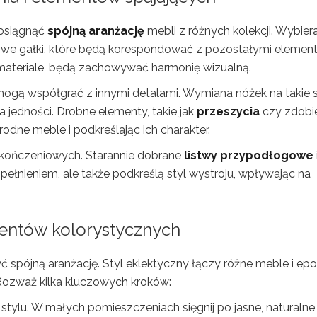
 osiągnąć
spójną aranżację
mebli z różnych kolekcji. Wybiera
alowe gałki, które będą korespondować z pozostałymi elemen
materiale, będą zachowywać harmonię wizualną.
mogą współgrać z innymi detalami. Wymiana nóżek na takie
 jedności. Drobne elementy, takie jak
przeszycia
czy zdobie
odne meble i podkreślając ich charakter.
wykończeniowych. Starannie dobrane
listwy przypodłogowe
łnieniem, ale także podkreślą styl wystroju, wpływając na
centów kolorystycznych
 spójną aranżację. Styl eklektyczny łączy różne meble i epok
 Rozważ kilka kluczowych kroków:
stylu. W małych pomieszczeniach sięgnij po jasne, naturalne