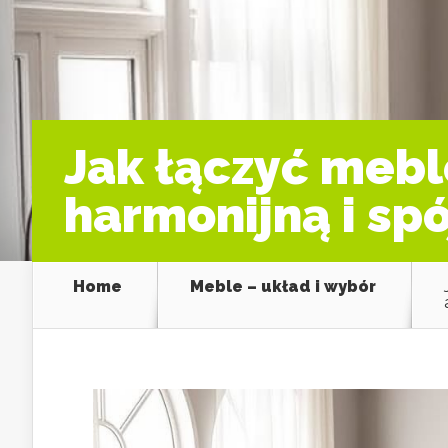
Jak łączyć meble
harmonijną i sp
Home
Meble – układ i wybór