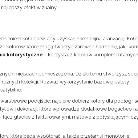
 najlepszy efekt wizualny.
dnieniem koła barw, aby uzyskać harmonijną aranżację. Koło
e kolorów, które mogą tworzyć zarówno harmonię, jak i kont
ia kolorystyczne
– korzystaj z kolorów komplementarnych
różnych miejscach pomieszczenia. Dzięki temu stworzysz spó
 z różnych kolekcji. Rozważ wykorzystanie bazowej palety
patybilne.
warstwowe podejście: najpierw dobierz kolory dla podłóg i śc
tyliów i dekoracji, które wprowadzą dodatkowe bogactwo fak
 – łącz gładkie z fakturowanymi, matowe z połyskującymi cz
olory, które będą współgrać, a także przełamuj monotonię,