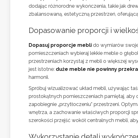
dodając różnorodne wykończenia, takie jak dre
zbalansowaną, estetyczną przestrzeń, oferującą
Dopasowanie proporcji i wielko
Dopasuj proporcje mebli
do wymiarów swoje
pomieszczeniach wybieraj lekkie meble o głębo
przestrzeniach korzystaj z mebli o większej wys
jest istotne:
duże meble nie powinny przekr
harmonii.
Spróbuj wizualizować układ mebli, używając taś
prostokątnych pomieszczeniach pamiętaj, aby d
zapobiegnie „przytłoczeniu” przestrzeni. Optyma
wnętrza, a zachowanie właściwych proporcji s
szerokości przejść wokół centralnych mebli, ab
Wykorzystanie detali wykończen