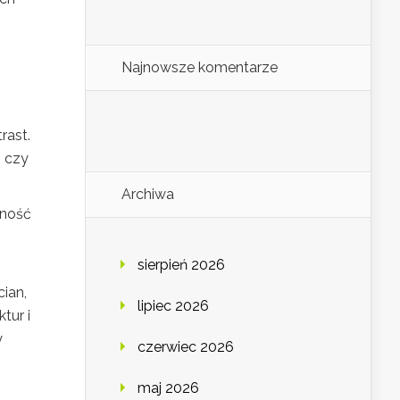
Najnowsze komentarze
rast.
 czy
Archiwa
jność
sierpień 2026
ian,
lipiec 2026
tur i
y
czerwiec 2026
maj 2026