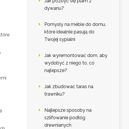
Jak pozbyć się plam z
dywanu?
Pomysły na meble do domu,
które idealnie pasują do
które
Twojej sypialni
a
Jak wyremontować dom, aby
wydobyć z niego to, co
najlepsze?
ymi
Jak zbudować taras na
trawniku?
Najlepsze sposoby na
e
szlifowanie podłóg
drewnianych
ych