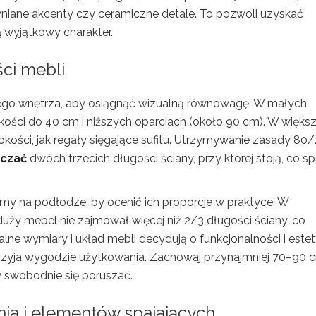
wniane akcenty czy ceramiczne detale. To pozwoli uzyskać
 wyjątkowy charakter.
ści mebli
go wnętrza, aby osiągnąć wizualną równowagę. W małych
kości do 40 cm i niższych oparciach (około 90 cm). W więks
okości, jak regały sięgające sufitu. Utrzymywanie zasady 80
aczać
dwóch trzecich długości ściany, przy której stoją, co sp
my na podłodze, by ocenić ich proporcje w praktyce. W
uży mebel nie zajmował więcej niż 2/3 długości ściany, co
lne wymiary i układ mebli decydują o funkcjonalności i este
przyja wygodzie użytkowania. Zachowaj przynajmniej 70–90 
y swobodnie się poruszać.
ia i elementów spajających