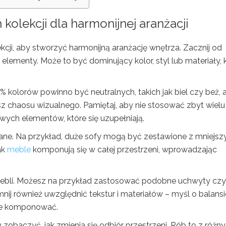
kolekcji dla harmonijnej aranżacji
kcji, aby stworzyć harmonijną aranżację wnętrza. Zacznij od
lementy. Może to być dominujący kolor, styl lub materiały, 
% kolorów powinno być neutralnych, takich jak biel czy beż, 
sz chaosu wizualnego. Pamiętaj, aby nie stosować zbyt wielu
wych elementów, które się uzupełniają.
wane. Na przykład, duże sofy mogą być zestawione z mniejsz
ak
meble
komponują się w całej przestrzeni, wprowadzając
mebli. Możesz na przykład zastosować podobne uchwyty czy
mnij również uwzględnić tekstur i materiałów – myśl o balansi
rze komponować.
 zobaczyć, jak zmienia się odbiór przestrzeni. Rób to z różn