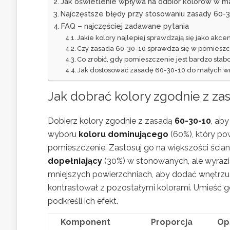
Jak oświetlenie wpływa na odbiór kolorów w m
Najczęstsze błędy przy stosowaniu zasady 60-
FAQ – najczęściej zadawane pytania
Jakie kolory najlepiej sprawdzają się jako ak
Czy zasada 60-30-10 sprawdza się w pomieszc
Co zrobić, gdy pomieszczenie jest bardzo słab
Jak dostosować zasadę 60-30-10 do małych wn
Jak dobrać kolory zgodnie z z
Dobierz kolory zgodnie z zasadą
60-30-10
, ab
wyboru
koloru dominującego
(60%), który po
pomieszczenie. Zastosuj go na większości ścia
dopełniający
(30%) w stonowanych, ale wyrazi
mniejszych powierzchniach, aby dodać wnętrzu 
kontrastował z pozostałymi kolorami. Umieść go
podkreśli ich efekt.
Komponent
Proporcja
Op