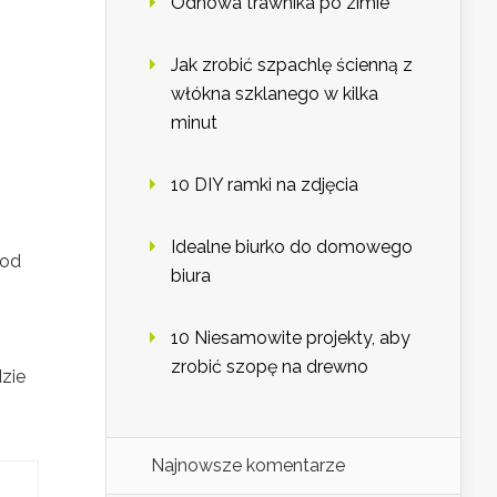
Odnowa trawnika po zimie
Jak zrobić szpachlę ścienną z
włókna szklanego w kilka
minut
10 DIY ramki na zdjęcia
Idealne biurko do domowego
 od
biura
10 Niesamowite projekty, aby
zrobić szopę na drewno
dzie
Najnowsze komentarze