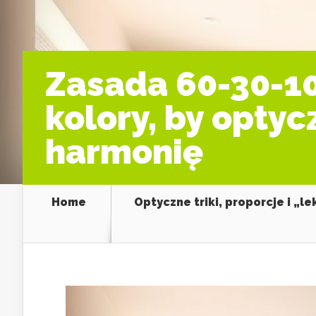
Zasada 60-30-10
kolory, by opty
harmonię
Home
Optyczne triki, proporcje i „l