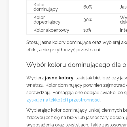
Kolor
60%
Jas
dominujący
Kolor
Wyr
30%
dopełniający
dek
Kolor akcentowy
10%
Int
Stosuj jasne kolory dominujące oraz wybieraj ak
efekt, a nie przytłoczyć przestrzeni.
Wybór koloru dominującego dla o
Wybierz
jasne kolory
, takie jak biel, beż czy
wnętrzu. Kolor dominujący powinien zajmować
sprawdzają. Pomagają one odbijać światło, co s
zyskuje na lekkości i przestronności
.
Wybierając kolor dominujący, unikaj ciemnych b
zdecydujesz się na biały lub jasnoszary odcień,
wyposażenia oraz tekstyliach. Takie zastosow