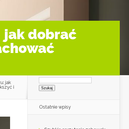
 jak dobrać
zachować
Szukaj:
: jak
kszyć i
Ostatnie wpisy