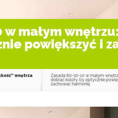
 w małym wnętrzu:
cznie powiększyć i 
ekkość” wnętrza
Zasada 60-30-10 w małym wnętrzu
dobrać kolory, by optycznie powię
zachować harmonię