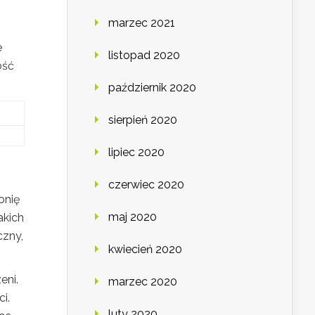
marzec 2021
e
listopad 2020
ość
październik 2020
sierpień 2020
lipiec 2020
czerwiec 2020
onię
maj 2020
akich
czny,
kwiecień 2020
eni.
marzec 2020
i.
luty 2020