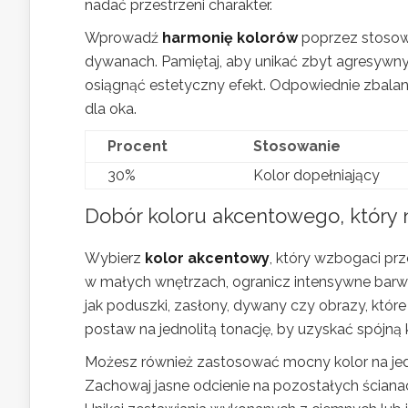
nadać przestrzeni charakter.
Wprowadź
harmonię kolorów
poprzez stosowa
dywanach. Pamiętaj, aby unikać zbyt agresywny
osiągnąć estetyczny efekt. Odpowiednie zbala
dla oka.
Procent
Stosowanie
30%
Kolor dopełniający
Dobór koloru akcentowego, który n
Wybierz
kolor akcentowy
, który wzbogaci prz
w małych wnętrzach, ogranicz intensywne barwy
jak poduszki, zasłony, dywany czy obrazy, które
postaw na jednolitą tonację, by uzyskać spójną
Możesz również zastosować mocny kolor na jedne
Zachowaj jasne odcienie na pozostałych ściana