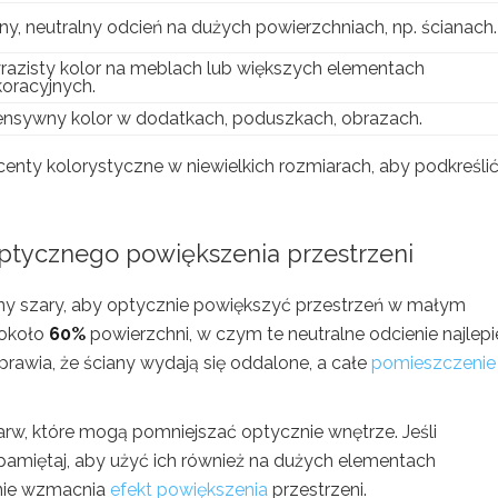
ny, neutralny odcień na dużych powierzchniach, np. ścianach.
azisty kolor na meblach lub większych elementach
oracyjnych.
ensywny kolor w dodatkach, poduszkach, obrazach.
centy kolorystyczne w niewielkich rozmiarach, aby podkreślić
ptycznego powiększenia przestrzeni
 jasny szary, aby optycznie powiększyć przestrzeń w małym
 około
60%
powierzchni, w czym te neutralne odcienie najlepie
prawia, że ściany wydają się oddalone, a całe
pomieszczenie
arw, które mogą pomniejszać optycznie wnętrze. Jeśli
 pamiętaj, aby użyć ich również na dużych elementach
anie wzmacnia
efekt powiększenia
przestrzeni.