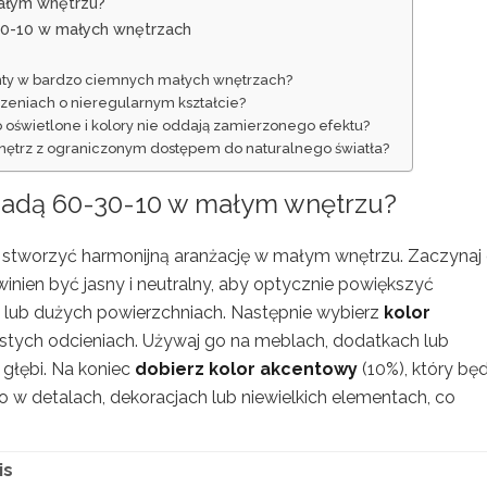
ałym wnętrzu?
30-10 w małych wnętrzach
centy w bardzo ciemnych małych wnętrzach?
zeniach o nieregularnym kształcie?
o oświetlone i kolory nie oddają zamierzonego efektu?
ętrz z ograniczonym dostępem do naturalnego światła?
asadą 60-30-10 w małym wnętrzu?
y stworzyć harmonijną aranżację w małym wnętrzu. Zaczynaj
winien być jasny i neutralny, aby optycznie powiększyć
n lub dużych powierzchniach. Następnie wybierz
kolor
stych odcieniach. Używaj go na meblach, dodatkach lub
głębi. Na koniec
dobierz kolor akcentowy
(10%), który bę
 w detalach, dekoracjach lub niewielkich elementach, co
is