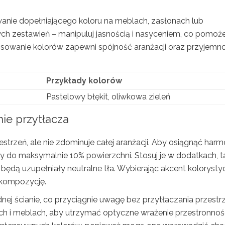
nie dopełniającego koloru na meblach, zasłonach lub
ch zestawień – manipuluj jasnością i nasyceniem, co pomoż
nsowanie kolorów zapewni spójność aranżacji oraz przyjemn
Przykłady kolorów
Pastelowy błękit, oliwkowa zieleń
ie przytłacza
estrzeń, ale nie zdominuje całej aranżacji. Aby osiągnąć harm
 do maksymalnie 10% powierzchni. Stosuj je w dodatkach, t
 będą uzupełniały neutralne tła. Wybierając akcent kolorysty
 kompozycję.
j ścianie, co przyciągnie uwagę bez przytłaczania przestrz
ch i meblach, aby utrzymać optyczne wrażenie przestronnośc