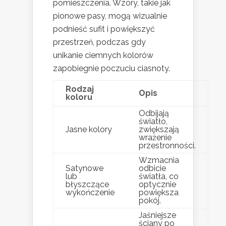
pomieszczenia. Wzory, takie jak
pionowe pasy, mogą wizualnie
podnieść sufit i powiększyć
przestrzeń, podczas gdy
unikanie ciemnych kolorów
zapobiegnie poczuciu ciasnoty.
Rodzaj
Opis
koloru
Odbijają
światło,
Jasne kolory
zwiększają
wrażenie
przestronności.
Wzmacnia
Satynowe
odbicie
lub
światła, co
błyszczące
optycznie
wykończenie
powiększa
pokój.
Jaśniejsze
ściany po