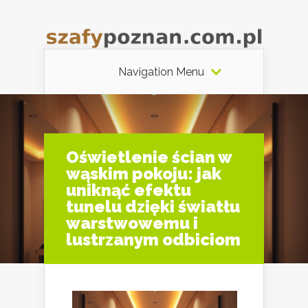
Navigation Menu
Oświetlenie ścian w
wąskim pokoju: jak
uniknąć efektu
tunelu dzięki światłu
warstwowemu i
lustrzanym odbiciom