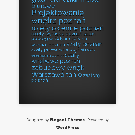
biurowe
Projektowanie
wnętrz poznań
rolety okienne poznań
rolety rzymskie poznań
salon
podłóg w Gdynii
szafy na
szafy poznań
wymiar poznań
szafy przesuwne poznań
szafy
szafy
wnękowe na wymiar
wnękowe poznań
zabudowy wnęk
Warszawa tanio
zasłony
poznań
Designed by
Elegant Themes
| Powered by
WordPress