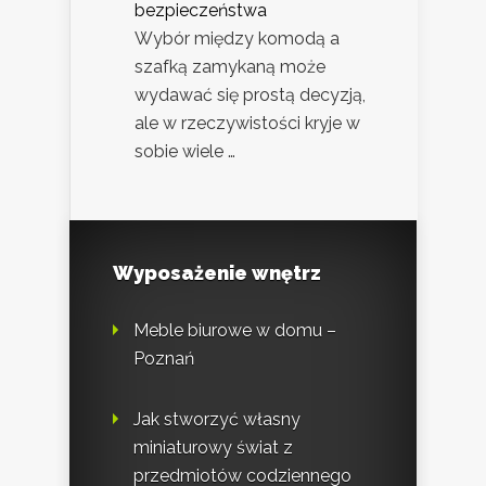
bezpieczeństwa
Wybór między komodą a
szafką zamykaną może
wydawać się prostą decyzją,
ale w rzeczywistości kryje w
sobie wiele …
Wyposażenie wnętrz
Meble biurowe w domu –
Poznań
Jak stworzyć własny
miniaturowy świat z
przedmiotów codziennego