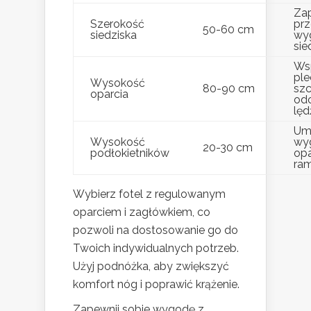
Za
Szerokość
prz
50-60 cm
siedziska
wy
sie
Wsp
ple
Wysokość
80-90 cm
szc
oparcia
odc
lę
Um
Wysokość
wy
20-30 cm
podłokietników
opa
ram
Wybierz fotel z regulowanym
oparciem i zagłówkiem, co
pozwoli na dostosowanie go do
Twoich indywidualnych potrzeb.
Użyj podnóżka, aby zwiększyć
komfort nóg i poprawić krążenie.
Zapewnij sobie wygodę z