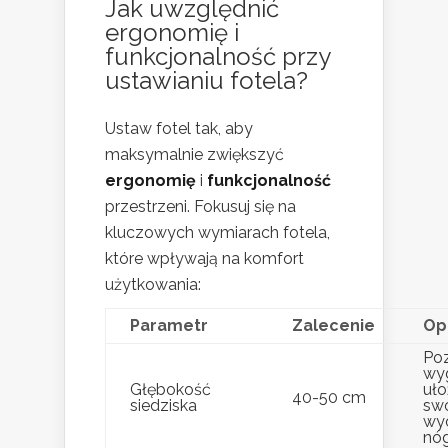
Jak uwzględnić
ergonomię i
funkcjonalność przy
ustawianiu fotela?
Ustaw fotel tak, aby
maksymalnie zwiększyć
ergonomię
i
funkcjonalność
przestrzeni. Fokusuj się na
kluczowych wymiarach fotela,
które wpływają na komfort
użytkowania:
Parametr
Zalecenie
Op
Po
wy
Głębokość
uło
40-50 cm
siedziska
sw
wyc
nóg