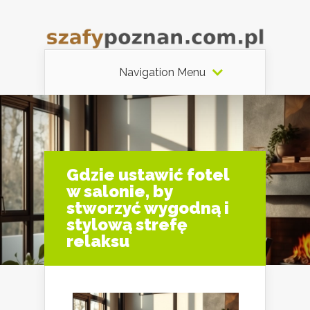
Navigation Menu
Gdzie ustawić fotel
w salonie, by
stworzyć wygodną i
stylową strefę
relaksu