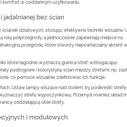
i komfort w codziennym użytkowaniu.
 jadalnianej bez ścian
 ścianek działowych, stosując efektywne techniki wizualne. 
ią rolę półprzegrody, a jednocześnie zapewniają miejsce na
trakcyjną przegrodę, które stworzy niepowtarzalny akcent 
ki, które łagodnie wyznaczą granice stref, wzbogacając
iały podłogowe i kolorystykę ścian między strefami; np. zas
lonie, co pomoże wizualnie zdefiniować ich funkcje.
fach. Ustaw lampy wiszące nad stołem, by podkreślić strefę
by wyznaczyć strefę wypoczynkową. Przemyśl również układ m
anicę oddzielającą obie strefy.
nkcyjnych i modułowych