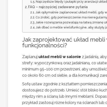
Najczęstsze błędy i pułapki przy aranżacji ukła
FAQ – najczęściej zadawane pytania
Jak optymalnie zaplanować układ mebli, gdy w 
Co zrobić, gdy pomieszczenie ma nieregularny 
Jakie rozwiązania pozwalają na łatwą zmianę uk
Jak dbać o meble wielofunkcyjne, aby służyły j
Jak zaprojektować
układ mebli 
funkcjonalności?
Zaplanuj
układ mebli w salonie
z jadalnią, ab
strefy: wypoczynkową oraz jadalnianą, co ułatwi
minimum 95–100 cm przestrzeni, aby umożliwić
co około 60 cm od siebie, a dla komunikacji za
Sofę ustaw zgodnie z kształtem pomieszczenia
dostosujesz do potrzeb. Umieść stół blisko kuc
między nim a ścianą lub innymi meblami. Dopasuj
przykład zastosuj różne kolory na ścianach lu