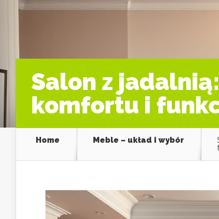
Salon z jadalnią
komfortu i funkc
Home
Meble – układ i wybór