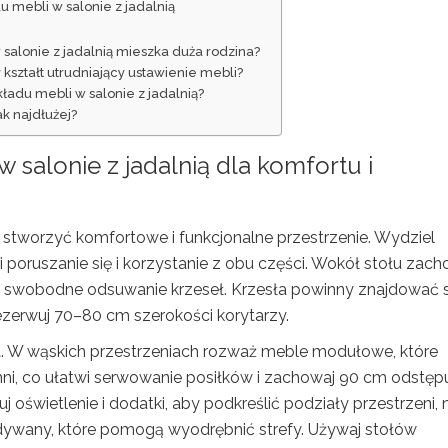
du mebli w salonie z jadalnią
salonie z jadalnią mieszka duża rodzina?
kształt utrudniający ustawienie mebli?
ładu mebli w salonie z jadalnią?
ak najdłużej?
w salonie
z jadalnią dla komfortu i
y stworzyć komfortowe i funkcjonalne przestrzenie. Wydziel
 poruszanie się i korzystanie z obu części. Wokół stołu zach
 swobodne odsuwanie krzeseł. Krzesła powinny znajdować s
rezerwuj 70–80 cm szerokości korytarzy.
. W wąskich przestrzeniach rozważ meble modułowe, które
hni, co ułatwi serwowanie posiłków i zachowaj 90 cm odstęp
 oświetlenie i dodatki, aby podkreślić podziały przestrzeni, 
b dywany, które pomogą wyodrębnić strefy. Używaj stołów