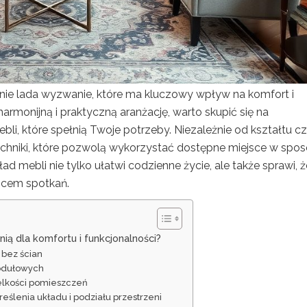
nie lada wyzwanie, które ma kluczowy wpływ na komfort i
armonijną i praktyczną aranżację, warto skupić się na
li, które spełnią Twoje potrzeby. Niezależnie od kształtu c
techniki, które pozwolą wykorzystać dostępne miejsce w spo
d mebli nie tylko ułatwi codzienne życie, ale także sprawi, ż
jscem spotkań.
nią dla komfortu i funkcjonalności?
 bez ścian
modułowych
ielkości pomieszczeń
eślenia układu i podziału przestrzeni