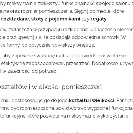
by maksymalnie zwiększyć funkcjonalność swojego salonu 
alne oraz rozmiar pomieszczenia. Sięgnij po meble, które
rozkładane
,
stoły z pojemnikami
czy
regały
.
ów, zwłaszcza w przypadku rozkładania lub łączenia eleme
e oraz upewnij się, że posiadają odpowiednie schowki. W
ekkie formy, co optycznie powiększy wnętrze.
i, aby zapewnić swobodę ruchu i odpowiednie oświetlenie.
y efektywnie zagospodarować przestrzeń. Dodatkowo, używ
i w zależności od potrzeb.
ształtów i wielkości pomieszczeń
niu, dostosowując go do jego
kształtu
i
wielkości
. Pamięta
owinny być rozmieszczone, aby stworzyć wygodne i funkcjona
lofunkcyjne, które pozwolą na maksymalne wykorzystanie