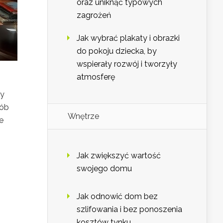
oraz uniknąć typowych
zagrożeń
Jak wybrać plakaty i obrazki
do pokoju dziecka, by
wspierały rozwój i tworzyły
atmosferę
zy
sób
Wnętrze
e
Jak zwiększyć wartość
swojego domu
Jak odnowić dom bez
szlifowania i bez ponoszenia
kosztów tynku