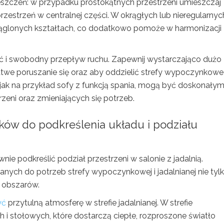
eszczeń: w przypadku prostokątnych przestrzeni umieszczaj
zestrzeń w centralnej części. W okrągłych lub nieregularnyc
krąglonych kształtach, co dodatkowo pomoże w harmonizacji
ść i swobodny przepływ ruchu. Zapewnij wystarczająco dużo
twe poruszanie się oraz aby oddzielić strefy wypoczynkowe
 jak na przykład sofy z funkcją spania, mogą być doskonały
eni oraz zmieniających się potrzeb.
ków do podkreślenia układu i podziału
wnie podkreślić podział przestrzeni w salonie z jadalnią.
nych do potrzeb strefy wypoczynkowej i jadalnianej nie tyl
h obszarów.
yć
przytulną atmosferę w strefie jadalnianej. W strefie
 stołowych, które dostarczą ciepłe, rozproszone światło