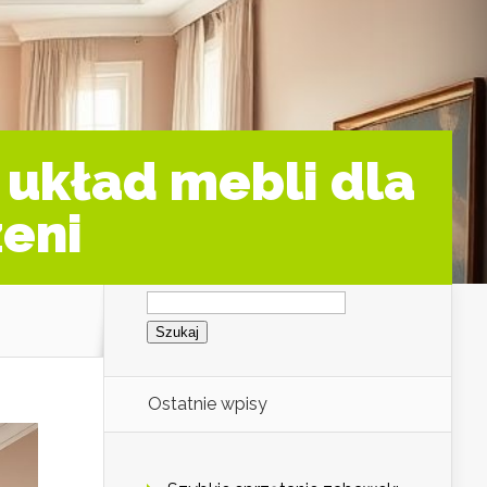
ć układ mebli dla
zeni
Szukaj:
i
Ostatnie wpisy