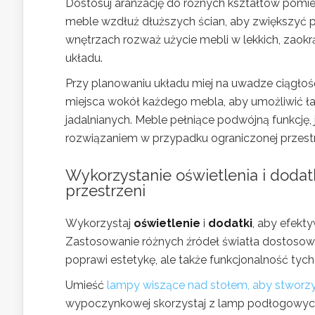
Dostosuj aranżację do różnych kształtów pomi
meble wzdłuż dłuższych ścian, aby zwiększyć pr
wnętrzach rozważ użycie mebli w lekkich, zao
układu.
Przy planowaniu układu miej na uwadze ciągło
miejsca wokół każdego mebla, aby umożliwić ła
jadalnianych. Meble pełniące podwójną funkcję,
rozwiązaniem w przypadku ograniczonej przestrz
Wykorzystanie oświetlenia i dodat
przestrzeni
Wykorzystaj
oświetlenie
i
dodatki
, aby efekty
Zastosowanie różnych źródeł światła dostosowa
poprawi estetykę, ale także funkcjonalność tyc
Umieść
lampy wiszące nad stołem, aby stworz
wypoczynkowej skorzystaj z lamp podłogowych i