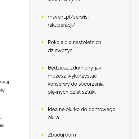
msvent.pl/serwis-
rekuperacji/
Pokoje dla nastoletnich
dziewczyn
Będziesz zdumiony, jak
możesz wykorzystać
owaj
konserwy do stworzenia
ię
pięknych dzieł sztuki.
Idealne biurko do domowego
u
biura
na
Zbuduj dom