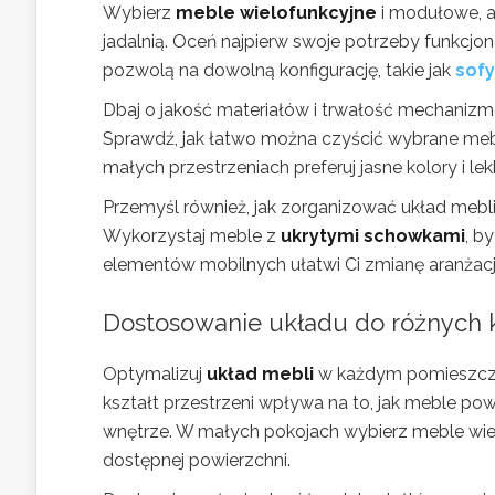
Wybierz
meble wielofunkcyjne
i modułowe, a
jadalnią. Oceń najpierw swoje potrzeby funkcjon
pozwolą na dowolną konfigurację, takie jak
sofy
Dbaj o jakość materiałów i trwałość mechanizm
Sprawdź, jak łatwo można czyścić wybrane mebl
małych przestrzeniach preferuj jasne kolory i l
Przemyśl również, jak zorganizować układ mebl
Wykorzystaj meble z
ukrytymi schowkami
, b
elementów mobilnych ułatwi Ci zmianę aranżacj
Dostosowanie układu do różnych k
Optymalizuj
układ mebli
w każdym pomieszcze
kształt przestrzeni wpływa na to, jak meble p
wnętrze. W małych pokojach wybierz meble wie
dostępnej powierzchni.