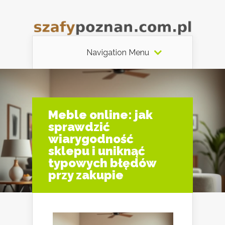
Navigation Menu
Meble online: jak
sprawdzić
wiarygodność
sklepu i uniknąć
typowych błędów
przy zakupie